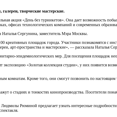
галереи, творческие мастерские.
ельная акция «День без турникетов». Она дает возможность побы
рках, офисах технологических компаний и современных образова
а Наталья Сергунина, заместитель Мэра Москвы.
 100 креативных площадок города. Участники познакомятся с ин
реи, арт-пространства и мастерские», — рассказала Наталья Се
нитарно-эпидемиологических мер. Для посещения площадок нео
т экспозицию «Золотая коллекция студии», у них появится возм
йным комнатам. Кроме того, они смогут позвонить по настоящим 
жут о стадиях и тонкостях кинопроизводства. Посетители пона
 Людмилы Рюминой предлагает узнать интересные подробности 
спектакля.