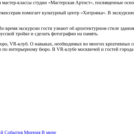
мастер-классы студии «Мастерская Артист», посвященные основ
ежиссерам помогает культурный центр «Хитровка». В экскурси
время экскурсии гости узнают об архитектурном стиле здания, о
усской тройке и сделать фотографии на память.
юро, VR-клуб. О навыках, необходимых во многих креативных сфе
 по интерьерному бюро. В VR-клубе москвичей и гостей города 
ий
События
Мнения
В мире