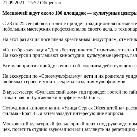
21.09.2021 | 15:52
Общество
Москвичей ждут около 100 площадок — культурные центры, 
С 23 по 25 сентября в столице пройдет традиционная познават
небольших мастерских профессионалов своего дела, в технопа
На этот раз акция посвящена креативным индустриям, отметил
«Сентябрьская акция “День без турникетов” охватывает около
На экскурсии приглашают киностудии, культурные центры, гале
Все мероприятия пройдут очно с соблюдением действующих са
На экскурсии по «Союзмультфильму» дети и их родители увидя
любимых героев и узнать секреты создания мультфильмов.
В музее-театре «Булгаковский дом» гид проведет гостей по та
стакан чая по-булгаковски в буфете «302-бис».
Сотрудники кинокомпании «Улица Сергея Эйзенштейна» расска
фильма «Брат-3», а затем зададут интересующие вопросы.
Московский культурный фольклорный центр под руководством
цех, посетить студию звукозаписи или заглянуть на репетицию 