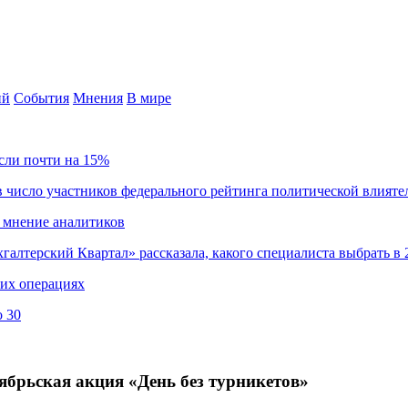
ий
События
Мнения
В мире
сли почти на 15%
 число участников федерального рейтинга политической влияте
 мнение аналитиков
хгалтерский Квартал» рассказала, какого специалиста выбрать в 
ких операциях
о 30
тябрьская акция «День без турникетов»