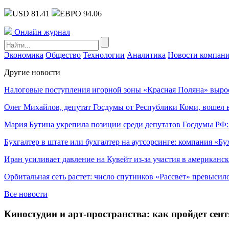
USD 81.41
ЕВРО 94.06
Онлайн журнал
Экономика
Общество
Технологии
Аналитика
Новости компан
Другие новости
Налоговые поступления игорной зоны «Красная Поляна» выро
Олег Михайлов, депутат Госдумы от Республики Коми, вошел в
Мария Бутина укрепила позиции среди депутатов Госдумы РФ:
Бухгалтер в штате или бухгалтер на аутсорсинге: компания «Бу
Иран усиливает давление на Кувейт из-за участия в американс
Орбитальная сеть растет: число спутников «Рассвет» превысил
Все новости
Киностудии и арт-пространства: как пройдет сен