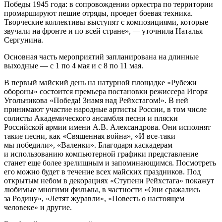
Победы 1945 года: в сопровождении оркестра по территории
промаршируют пешие отряды, проедет боевая техника.
Творческие коллективы выступят с композициями, которые
звучали на фронте и по всей стране»,
—
уточнила Наталья
Сергунина.
Основная часть мероприятий запланирована на длинные
выходные — с 1 по 4 мая и с 8 по 11 мая.
В первый майский день на натурной площадке «Рубежи
обороны» состоится премьера постановки режиссера Игоря
Угольникова «Победа! Знамя над Рейхстагом!». В ней
принимают участие народные артисты России, в том числе
солисты Академического ансамбля песни и пляски
Российской армии имени А.В. Александрова. Они исполнят
такие песни, как «Священная война», «И все-таки
мы победили», «Валенки». Благодаря каскадерам
и использованию компьютерной графики представление
станет еще более зрелищным и запоминающимся. Посмотреть
его можно будет в течение всех майских праздников. Под
открытым небом в декорациях «Ступени Рейхстага» покажут
любимые многими фильмы, в частности «Они сражались
за Родину», «Летят журавли», «Повесть о настоящем
человеке» и другие.