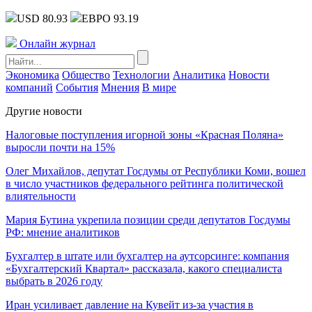
USD 80.93
ЕВРО 93.19
Онлайн журнал
Экономика
Общество
Технологии
Аналитика
Новости
компаний
События
Мнения
В мире
Другие новости
Налоговые поступления игорной зоны «Красная Поляна»
выросли почти на 15%
Олег Михайлов, депутат Госдумы от Республики Коми, вошел
в число участников федерального рейтинга политической
влиятельности
Мария Бутина укрепила позиции среди депутатов Госдумы
РФ: мнение аналитиков
Бухгалтер в штате или бухгалтер на аутсорсинге: компания
«Бухгалтерский Квартал» рассказала, какого специалиста
выбрать в 2026 году
Иран усиливает давление на Кувейт из-за участия в