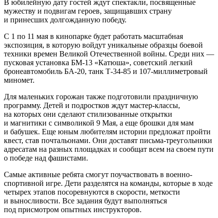
В юбилейную дату гостей ждут спектакли, посвященные
мужеству и подвигам героев, защищавших страну
и принесших долгожданную победу.
С 1 по 11 мая в кинопарке будет работать масштабная
экспозиция, в которую войдут уникальные образцы боевой
техники времен Великой Отечественной войны. Среди них —
пусковая установка БМ-13 «Катюша», советский легкий
бронеавтомобиль БА-20, танк Т-34-85 и 107-миллиметровый
миномет.
Для маленьких горожан также подготовили праздничную
программу. Детей и подростков ждут мастер-классы,
на которых они сделают стилизованные открытки
и магнитики с символикой 9 Мая, а еще брошки для мам
и бабушек. Еще юным любителям истории предложат пройти
квест, став почтальонами. Они доставят письма-треугольники
адресатам на разных площадках и сообщат всем на своем пути
о победе над фашистами.
Самые активные ребята смогут поучаствовать в военно-
спортивной игре. Дети разделятся на команды, которые в ходе
четырех этапов посоревнуются в скорости, меткости
и выносливости. Все задания будут выполняться
под присмотром опытных инструкторов.