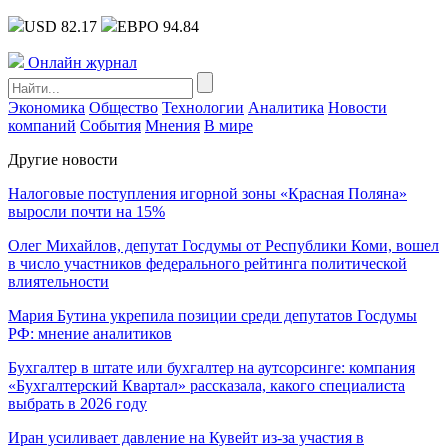
USD 82.17
ЕВРО 94.84
Онлайн журнал
Экономика
Общество
Технологии
Аналитика
Новости
компаний
События
Мнения
В мире
Другие новости
Налоговые поступления игорной зоны «Красная Поляна»
выросли почти на 15%
Олег Михайлов, депутат Госдумы от Республики Коми, вошел
в число участников федерального рейтинга политической
влиятельности
Мария Бутина укрепила позиции среди депутатов Госдумы
РФ: мнение аналитиков
Бухгалтер в штате или бухгалтер на аутсорсинге: компания
«Бухгалтерский Квартал» рассказала, какого специалиста
выбрать в 2026 году
Иран усиливает давление на Кувейт из-за участия в