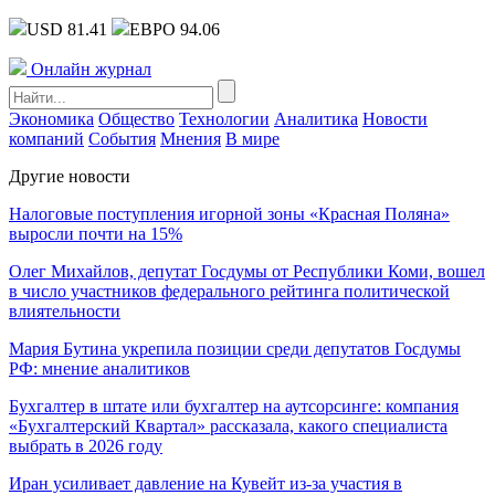
USD 81.41
ЕВРО 94.06
Онлайн журнал
Экономика
Общество
Технологии
Аналитика
Новости
компаний
События
Мнения
В мире
Другие новости
Налоговые поступления игорной зоны «Красная Поляна»
выросли почти на 15%
Олег Михайлов, депутат Госдумы от Республики Коми, вошел
в число участников федерального рейтинга политической
влиятельности
Мария Бутина укрепила позиции среди депутатов Госдумы
РФ: мнение аналитиков
Бухгалтер в штате или бухгалтер на аутсорсинге: компания
«Бухгалтерский Квартал» рассказала, какого специалиста
выбрать в 2026 году
Иран усиливает давление на Кувейт из-за участия в