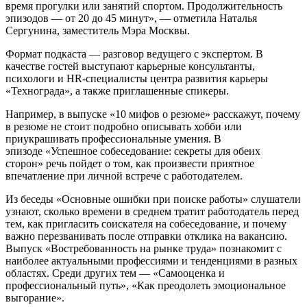
время прогулки или занятий спортом. Продолжительность
эпизодов — от 20 до 45 минут», — отметила Наталья
Сергунина, заместитель Мэра Москвы.
Формат подкаста — разговор ведущего с экспертом. В
качестве гостей выступают карьерные консультанты,
психологи и HR-специалисты центра развития карьеры
«Технограда», а также приглашенные спикеры.
Например, в выпуске «10 мифов о резюме» расскажут, почему
в резюме не стоит подробно описывать хобби или
приукрашивать профессиональные умения. В
эпизоде «Успешное собеседование: секреты для обеих
сторон» речь пойдет о том, как произвести приятное
впечатление при личной встрече с работодателем.
Из беседы «Основные ошибки при поиске работы» слушатели
узнают, сколько времени в среднем тратит работодатель перед
тем, как пригласить соискателя на собеседование, и почему
важно перезванивать после отправки отклика на вакансию.
Выпуск «Востребованность на рынке труда» познакомит с
наиболее актуальными профессиями и тенденциями в разных
областях. Среди других тем — «Самооценка и
профессиональный путь», «Как преодолеть эмоциональное
выгорание».