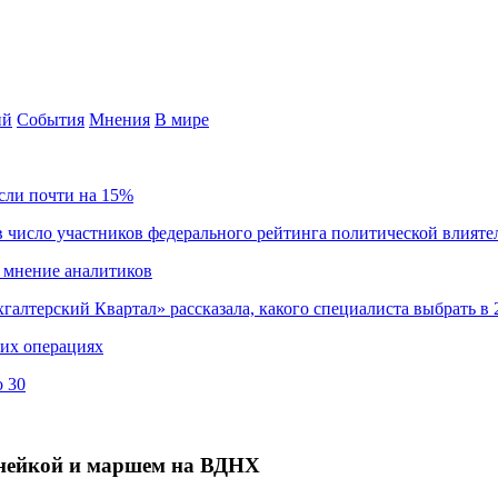
ий
События
Мнения
В мире
сли почти на 15%
 число участников федерального рейтинга политической влияте
 мнение аналитиков
хгалтерский Квартал» рассказала, какого специалиста выбрать в 
ких операциях
о 30
инейкой и маршем на ВДНХ