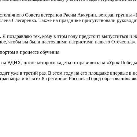
ля столичного Совета ветеранов Расим Акчурин, ветеран групп
лена Слесаренко. Также на празднике присутствовали руководит
ой. Я поздравляю тех, кому в этом году предстоит выпуститься и
вное, чтобы вы были настоящими патриотами нашего Отечества»,
портом в процессе обучения.
 на ВДНХ, после которого кадеты отправились на «Урок Победы
ит уже в третий раз. В этом году на его площадке впервые в 
ан мира и из всех 85 регионов России. «Город образования» я