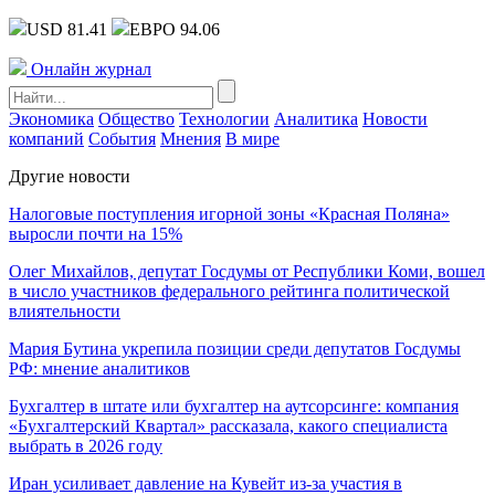
USD 81.41
ЕВРО 94.06
Онлайн журнал
Экономика
Общество
Технологии
Аналитика
Новости
компаний
События
Мнения
В мире
Другие новости
Налоговые поступления игорной зоны «Красная Поляна»
выросли почти на 15%
Олег Михайлов, депутат Госдумы от Республики Коми, вошел
в число участников федерального рейтинга политической
влиятельности
Мария Бутина укрепила позиции среди депутатов Госдумы
РФ: мнение аналитиков
Бухгалтер в штате или бухгалтер на аутсорсинге: компания
«Бухгалтерский Квартал» рассказала, какого специалиста
выбрать в 2026 году
Иран усиливает давление на Кувейт из-за участия в