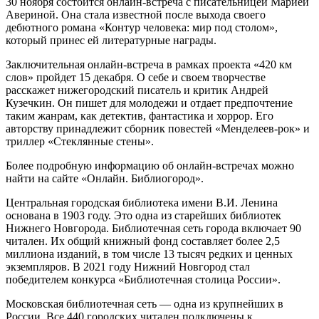
30 ноября состоится онлайн-встреча с писательницей Марией
Авериной. Она стала известной после выхода своего
дебютного романа «Контур человека: мир под столом»,
который принес ей литературные награды.
Заключительная онлайн-встреча в рамках проекта «420 км
слов» пройдет 15 декабря. О себе и своем творчестве
расскажет нижегородский писатель и критик Андрей
Кузечкин. Он пишет для молодежи и отдает предпочтение
таким жанрам, как детектив, фантастика и хоррор. Его
авторству принадлежит сборник повестей «Менделеев-рок» и
триллер «Стеклянные стены».
Более подробную информацию об онлайн-встречах можно
найти на сайте «Онлайн. Библиогород».
Центральная городская библиотека имени В.И. Ленина
основана в 1903 году. Это одна из старейших библиотек
Нижнего Новгорода. Библиотечная сеть города включает 90
читален. Их общий книжный фонд составляет более 2,5
миллиона изданий, в том числе 13 тысяч редких и ценных
экземпляров. В 2021 году Нижний Новгород стал
победителем конкурса «Библиотечная столица России».
Московская библиотечная сеть — одна из крупнейших в
России. Все 440 городских читален подключены к