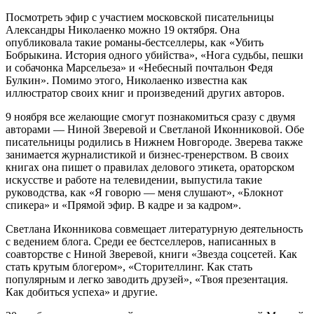
Посмотреть эфир с участием московской писательницы
Александры Николаенко можно 19 октября. Она
опубликовала такие романы-бестселлеры, как «Убить
Бобрыкина. История одного убийства», «Нога судьбы, пешки
и собачонка Марсельеза» и «Небесный почтальон Федя
Булкин». Помимо этого, Николаенко известна как
иллюстратор своих книг и произведений других авторов.
9 ноября все желающие смогут познакомиться сразу с двумя
авторами — Ниной Зверевой и Светланой Иконниковой. Обе
писательницы родились в Нижнем Новгороде. Зверева также
занимается журналистикой и бизнес-тренерством. В своих
книгах она пишет о правилах делового этикета, ораторском
искусстве и работе на телевидении, выпустила такие
руководства, как «Я говорю — меня слушают», «Блокнот
спикера» и «Прямой эфир. В кадре и за кадром».
Светлана Иконникова совмещает литературную деятельность
с ведением блога. Среди ее бестселлеров, написанных в
соавторстве с Ниной Зверевой, книги «Звезда соцсетей. Как
стать крутым блогером», «Сторителлинг. Как стать
популярным и легко заводить друзей», «Твоя презентация.
Как добиться успеха» и другие.