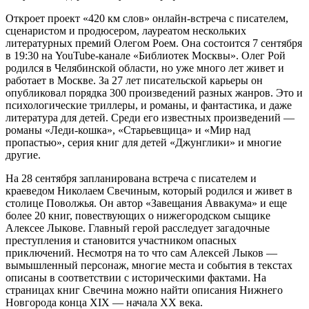
Откроет проект «420 км слов» онлайн-встреча с писателем,
сценаристом и продюсером, лауреатом нескольких
литературных премий Олегом Роем. Она состоится 7 сентября
в 19:30 на YouTube-канале «Библиотек Москвы». Олег Рой
родился в Челябинской области, но уже много лет живет и
работает в Москве. За 27 лет писательской карьеры он
опубликовал порядка 300 произведений разных жанров. Это и
психологические триллеры, и романы, и фантастика, и даже
литература для детей. Среди его известных произведений —
романы «Леди-кошка», «Старьевщица» и «Мир над
пропастью», серия книг для детей «Джунглики» и многие
другие.
На 28 сентября запланирована встреча с писателем и
краеведом Николаем Свечиным, который родился и живет в
столице Поволжья. Он автор «Завещания Аввакума» и еще
более 20 книг, повествующих о нижегородском сыщике
Алексее Лыкове. Главный герой расследует загадочные
преступления и становится участником опасных
приключений. Несмотря на то что сам Алексей Лыков —
вымышленный персонаж, многие места и события в текстах
описаны в соответствии с историческими фактами. На
страницах книг Свечина можно найти описания Нижнего
Новгорода конца XIX — начала XX века.