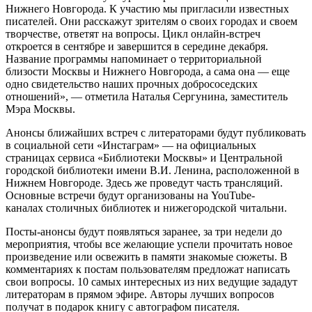
Нижнего Новгорода. К участию мы пригласили известных
писателей. Они расскажут зрителям о своих городах и своем
творчестве, ответят на вопросы. Цикл онлайн-встреч
откроется в сентябре и завершится в середине декабря.
Название программы напоминает о территориальной
близости Москвы и Нижнего Новгорода, а сама она — еще
одно свидетельство наших прочных добрососедских
отношений», — отметила Наталья Сергунина, заместитель
Мэра Москвы.
Анонсы ближайших встреч с литераторами будут публиковать
в социальной сети «Инстаграм» — на официальных
страницах сервиса «Библиотеки Москвы» и Центральной
городской библиотеки имени В.И. Ленина, расположенной в
Нижнем Новгороде. Здесь же проведут часть трансляций.
Основные встречи будут организованы на YouTube-
каналах столичных библиотек и нижегородской читальни.
Посты-анонсы будут появляться заранее, за три недели до
мероприятия, чтобы все желающие успели прочитать новое
произведение или освежить в памяти знакомые сюжеты. В
комментариях к постам пользователям предложат написать
свои вопросы. 10 самых интересных из них ведущие зададут
литераторам в прямом эфире. Авторы лучших вопросов
получат в подарок книгу с автографом писателя.