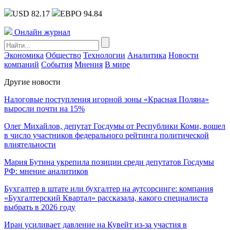
USD 82.17
ЕВРО 94.84
Онлайн журнал
Экономика
Общество
Технологии
Аналитика
Новости
компаний
События
Мнения
В мире
Другие новости
Налоговые поступления игорной зоны «Красная Поляна»
выросли почти на 15%
Олег Михайлов, депутат Госдумы от Республики Коми, вошел
в число участников федерального рейтинга политической
влиятельности
Мария Бутина укрепила позиции среди депутатов Госдумы
РФ: мнение аналитиков
Бухгалтер в штате или бухгалтер на аутсорсинге: компания
«Бухгалтерский Квартал» рассказала, какого специалиста
выбрать в 2026 году
Иран усиливает давление на Кувейт из-за участия в