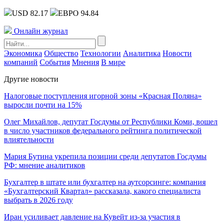
USD 82.17
ЕВРО 94.84
Онлайн журнал
Экономика
Общество
Технологии
Аналитика
Новости
компаний
События
Мнения
В мире
Другие новости
Налоговые поступления игорной зоны «Красная Поляна»
выросли почти на 15%
Олег Михайлов, депутат Госдумы от Республики Коми, вошел
в число участников федерального рейтинга политической
влиятельности
Мария Бутина укрепила позиции среди депутатов Госдумы
РФ: мнение аналитиков
Бухгалтер в штате или бухгалтер на аутсорсинге: компания
«Бухгалтерский Квартал» рассказала, какого специалиста
выбрать в 2026 году
Иран усиливает давление на Кувейт из-за участия в