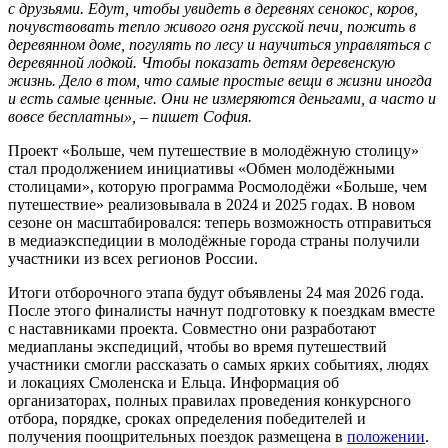
с друзьями. Едут, чтобы увидеть в деревнях сенокос, коров,
почувствовать тепло живого огня русской печи, пожить в
деревянном доме, погулять по лесу и научиться управляться с
деревянной лодкой. Чтобы показать детям деревенскую
жизнь. Дело в том, что самые простые вещи в жизни иногда
и есть самые ценные. Они не измеряются деньгами, а часто и
вовсе бесплатны», – пишет София.
Проект «Больше, чем путешествие в молодёжную столицу»
стал продолжением инициативы «Обмен молодёжными
столицами», которую программа Росмолодёжи «Больше, чем
путешествие» реализовывала в 2024 и 2025 годах. В новом
сезоне он масштабировался: теперь возможность отправиться
в медиаэкспедиции в молодёжные города страны получили
участники из всех регионов России.
Итоги отборочного этапа будут объявлены 24 мая 2026 года.
После этого финалисты начнут подготовку к поездкам вместе
с наставниками проекта. Совместно они разработают
медиапланы экспедиций, чтобы во время путешествий
участники смогли рассказать о самых ярких событиях, людях
и локациях Смоленска и Ельца. Информация об
организаторах, полных правилах проведения конкурсного
отбора, порядке, сроках определения победителей и
получения поощрительных поездок размещена в
положении
.