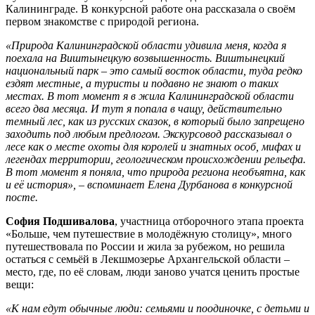
Калининграде. В конкурсной работе она рассказала о своём
первом знакомстве с природой региона.
«Природа Калининградской области удивила меня, когда я
поехала на Виштынецкую возвышенность. Виштынецкий
национальный парк – это самый восток области, туда редко
ездят местные, а туристы и подавно не знают о таких
местах. В тот момент я в жила Калининградской области
всего два месяца. И тут я попала в чащу, действительно
темный лес, как из русских сказок, в который было запрещено
заходить под любым предлогом. Экскурсовод рассказывал о
лесе как о месте охоты для королей и знатных особ, мифах и
легендах территории, геологическом происхождении рельефа.
В тот момент я поняла, что природа региона необъятна, как
и её история», – вспоминает Елена Дурбанова в конкурсной
посте.
София Подшивалова
, участница отборочного этапа проекта
«Больше, чем путешествие в молодёжную столицу», много
путешествовала по России и жила за рубежом, но решила
остаться с семьёй в Лекшмозерье Архангельской области –
место, где, по её словам, люди заново учатся ценить простые
вещи:
«К нам едут обычные люди: семьями и поодиночке, с детьми и