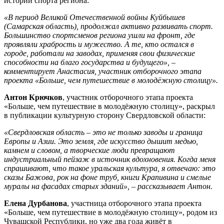
истории спорта региона:
«В период Великой Отечественной войны Куйбышев
(Самарская область), продолжал активно развивать спорт.
Большинство спортсменов региона ушли на фронт, где
проявляли храбрость и мужество. А те, кто остался в
городе, работали на заводах, применяя свои физические
способности на благо государства и будущего», –
комментирует Анастасия, участник отборочного этапа
проекта «Больше, чем путешествие в молодёжную столицу».
Антон Крючков
, участник отборочного этапа проекта
«Больше, чем путешествие в молодёжную столицу», раскрыл
в публикации культурную сторону Свердловской области:
«Свердловская область – это не только заводы и граница
Европы и Азии. Это земля, где искусство дышит медью,
камнем и словом, а творческие люди превращают
индустриальный пейзаж в источник вдохновения. Когда меня
спрашивают, что такое уральская культура, я отвечаю: это
сказы Бажова, рок на фоне труб, книги Крапивина и смелые
муралы на фасадах старых зданий», – рассказывает Антон.
Елена Дурбанова
, участница отборочного этапа проекта
«Больше, чем путешествие в молодёжную столицу», родом из
Чувашской Республики, но уже два года живёт в