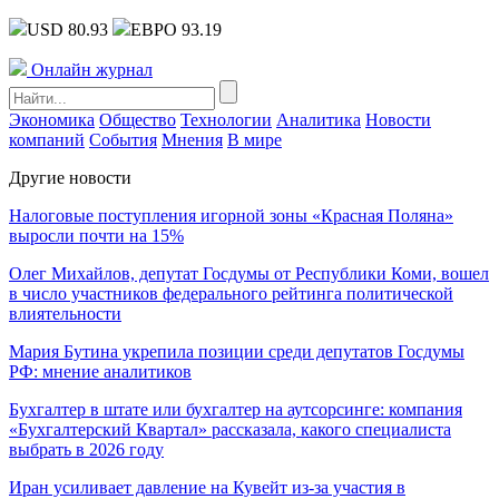
USD 80.93
ЕВРО 93.19
Онлайн журнал
Экономика
Общество
Технологии
Аналитика
Новости
компаний
События
Мнения
В мире
Другие новости
Налоговые поступления игорной зоны «Красная Поляна»
выросли почти на 15%
Олег Михайлов, депутат Госдумы от Республики Коми, вошел
в число участников федерального рейтинга политической
влиятельности
Мария Бутина укрепила позиции среди депутатов Госдумы
РФ: мнение аналитиков
Бухгалтер в штате или бухгалтер на аутсорсинге: компания
«Бухгалтерский Квартал» рассказала, какого специалиста
выбрать в 2026 году
Иран усиливает давление на Кувейт из-за участия в