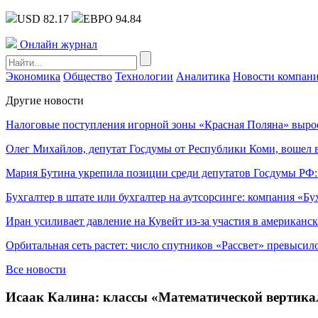
USD 82.17
ЕВРО 94.84
Онлайн журнал
Экономика
Общество
Технологии
Аналитика
Новости компан
Другие новости
Налоговые поступления игорной зоны «Красная Поляна» выро
Олег Михайлов, депутат Госдумы от Республики Коми, вошел в
Мария Бутина укрепила позиции среди депутатов Госдумы РФ:
Бухгалтер в штате или бухгалтер на аутсорсинге: компания «Бу
Иран усиливает давление на Кувейт из-за участия в американс
Орбитальная сеть растет: число спутников «Рассвет» превысил
Все новости
Исаак Калина: классы «Математической вертикал