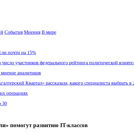
ий
События
Мнения
В мире
сли почти на 15%
 число участников федерального рейтинга политической влияте
 мнение аналитиков
хгалтерский Квартал» рассказала, какого специалиста выбрать в 
ких операциях
о 30
и» помогут развитию IT-классов