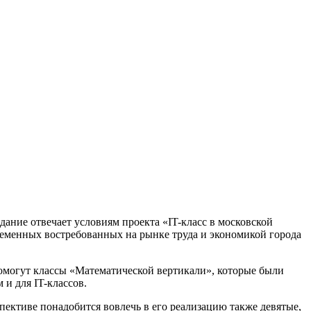
ание отвечает условиям проекта «IT-класс в московской
ременных востребованных на рынке труда и экономикой города
омогут классы «Математической вертикали», которые были
 и для IT-классов.
спективе понадобится вовлечь в его реализацию также девятые,