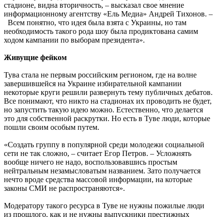
стадионе, видна вторичность, – высказал свое мнение
информационному агентству «Ель Медиа» Андрей Тихонов. –
Всем понятно, что идея была взята с Украины, но там
необходимость такого рода шоу была продиктована самим
ходом кампании по выборам президента».
Живущие фейком
Тува стала не первым российским регионом, где на волне
завершившейся на Украине избирательной кампании
некоторые круги решили развернуть тему публичных дебатов.
Все понимают, что никто на стадионах их проводить не будет,
но запустить такую идею можно. Естественно, что делается
это для собственной раскрутки. Но есть в Туве люди, которые
пошли своим особым путем.
«Создать группу в популярной среди молодежи социальной
сети не так сложно, – считает Егор Петров. – Усложнять
вообще ничего не надо, воспользовавшись простым
нейтральным незамысловатым названием. Зато получается
нечто вроде средства массовой информации, на которые
законы СМИ не распространяются».
Модератору такого ресурса в Туве не нужны пожилые люди
из прошлого, как и не нужны выпускники престижных