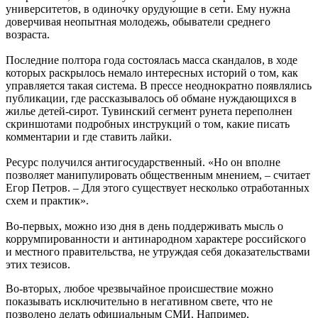
университетов, в одиночку орудующие в сети. Ему нужна
доверчивая неопытная молодежь, обыватели среднего
возраста.
Последние полтора года состоялась масса скандалов, в ходе
которых раскрылось немало интересных историй о том, как
управляется такая система. В прессе неоднократно появлялись
публикации, где рассказывалось об обмане нуждающихся в
жилье детей-сирот. Тувинский сегмент рунета переполнен
скриншотами подробных инструкций о том, какие писать
комментарии и где ставить лайки.
Ресурс получился антигосударственный. «Но он вполне
позволяет манипулировать общественным мнением, – считает
Егор Петров. – Для этого существует несколько отработанных
схем и практик».
Во-первых, можно изо дня в день поддерживать мысль о
коррумпированности и антинародном характере российского
и местного правительства, не утруждая себя доказательствами
этих тезисов.
Во-вторых, любое чрезвычайное происшествие можно
показывать исключительно в негативном свете, что не
позволено делать официальным СМИ. Например,