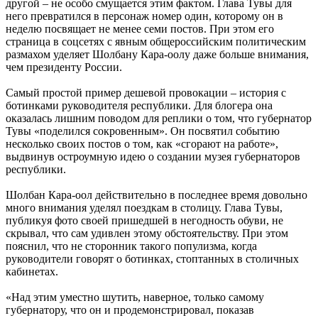
другой – не особо смущается этим фактом. Глава Тувы для
него превратился в персонаж номер один, которому он в
неделю посвящает не менее семи постов. При этом его
страница в соцсетях с явным общероссийским политическим
размахом уделяет Шолбану Кара-оолу даже больше внимания,
чем президенту России.
Самый простой пример дешевой провокации – история с
ботинками руководителя республики. Для блогера она
оказалась лишним поводом для реплики о том, что губернатор
Тувы «поделился сокровенным». Он посвятил событию
несколько своих постов о том, как «сгорают на работе»,
выдвинув остроумную идею о создании музея губернаторов
республики.
Шолбан Кара-оол действительно в последнее время довольно
много внимания уделял поездкам в столицу. Глава Тувы,
публикуя фото своей пришедшей в негодность обуви, не
скрывал, что сам удивлен этому обстоятельству. При этом
пояснил, что не сторонник такого популизма, когда
руководители говорят о ботинках, стоптанных в столичных
кабинетах.
«Над этим уместно шутить, наверное, только самому
губернатору, что он и продемонстрировал, показав