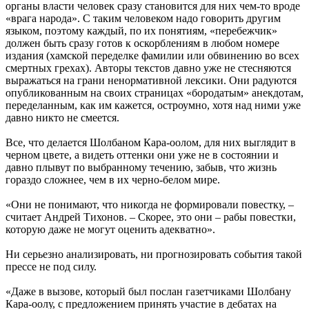
органы власти человек сразу становится для них чем-то вроде
«врага народа». С таким человеком надо говорить другим
языком, поэтому каждый, по их понятиям, «перебежчик»
должен быть сразу готов к оскорблениям в любом номере
издания (хамской переделке фамилии или обвинению во всех
смертных грехах). Авторы текстов давно уже не стесняются
выражаться на грани ненормативной лексики. Они радуются
опубликованным на своих страницах «бородатым» анекдотам,
переделанным, как им кажется, остроумно, хотя над ними уже
давно никто не смеется.
Все, что делается Шолбаном Кара-оолом, для них выглядит в
черном цвете, а видеть оттенки они уже не в состоянии и
давно плывут по выбранному течению, забыв, что жизнь
гораздо сложнее, чем в их черно-белом мире.
«Они не понимают, что никогда не формировали повестку, –
считает Андрей Тихонов. – Скорее, это они – рабы повестки,
которую даже не могут оценить адекватно».
Ни серьезно анализировать, ни прогнозировать события такой
прессе не под силу.
«Даже в вызове, который был послан газетчиками Шолбану
Кара-оолу, с предложением принять участие в дебатах на