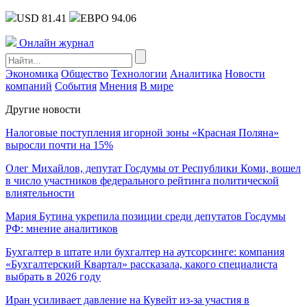
USD 81.41
ЕВРО 94.06
Онлайн журнал
Экономика
Общество
Технологии
Аналитика
Новости
компаний
События
Мнения
В мире
Другие новости
Налоговые поступления игорной зоны «Красная Поляна»
выросли почти на 15%
Олег Михайлов, депутат Госдумы от Республики Коми, вошел
в число участников федерального рейтинга политической
влиятельности
Мария Бутина укрепила позиции среди депутатов Госдумы
РФ: мнение аналитиков
Бухгалтер в штате или бухгалтер на аутсорсинге: компания
«Бухгалтерский Квартал» рассказала, какого специалиста
выбрать в 2026 году
Иран усиливает давление на Кувейт из-за участия в