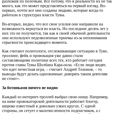
разложив по полочкам. Все потому, что в реальности их не так
много, как это может представляться на первый взгляд. Во-
первых, почти все они созданы людьми, которые когда-то
работали в структурах власти Тувы.
Во-вторых, видно, что все свои усилия они направили на
возможность вернуться во власть. Но последние десять лет у
них это не получается, так как в своей обычной деятельности
они используют недозволенные приемы из-за непонимания
серьезности происходящего момента.
Как считают политологи, отслеживающие ситуацию в Туве,
троллинг, фейк и провокация уже давно стали
составляющими политики всех тех, кто работает сегодня
против главы Тувы Шолбана Кара-оола. «Если люди видят,
что идет нечестная игра, – считает Андрей Тихонов, – то
выводы будут делать однозначные: доверять таким деятелям
не стоит».
За ботинками ничего не видно
Каждый из интернет-троллей выбрал свою нишу. Например,
на ниве провокаторской деятельности работает блогер,
широко известный в довольно узких кругах. С одной
стороны, он сетует о малочисленности подписчиков, а с