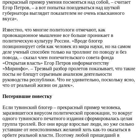
прекрасный пример умения посмеяться над собой, – считает
Егор Петров, – а вот попытка поиздеваться над шуткой
губернатора выглядит показателем не очень изысканного
вкуса».
Известно, что многие политологи отмечают, как
провокационное мышление все больше проникает в
политическую культуру России. «Вроде блогер
позиционирует себя как человек из мира науки, но на самом
деле ученый способен только на троллинг по поводу и без
повода, – сказал член попечительского совета фонда
«Открытая власть» Егор Петров информагентству
«Миринфо». – Трезвый разбор пролетов показывает, что такие
посты не блещут серьезным анализом деятельности
руководства республики. Что не удивительно, поскольку ясно,
что от реальной жизни он далек».
Потерявшие повестку
Если тувинский блогер – прекрасный пример человека,
заразившегося вирусом политической провокации, то вокруг
одного тувинского печатного издания сформировалась целая
группа троллей. Все они вроде взрослые люди, но уже сильно
уставшие от неисполнимых желаний хоть как-то оказаться в
орбите реальной власти. Поэтому любой пришедший в