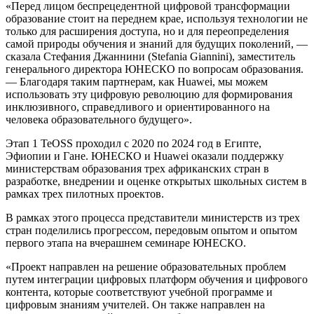
«Перед лицом беспрецедентной цифровой трансформации
образование стоит на переднем крае, используя технологии не
только для расширения доступа, но и для переопределения
самой природы обучения и знаний для будущих поколений, —
сказала Стефания Джаннини (Stefania Giannini), заместитель
генерального директора ЮНЕСКО по вопросам образования.
— Благодаря таким партнерам, как Huawei, мы можем
использовать эту цифровую революцию для формирования
инклюзивного, справедливого и ориентированного на
человека образовательного будущего».
Этап 1 TeOSS проходил с 2020 по 2024 год в Египте,
Эфиопии и Гане. ЮНЕСКО и Huawei оказали поддержку
министерствам образования трех африканских стран в
разработке, внедрении и оценке открытых школьных систем в
рамках трех пилотных проектов.
В рамках этого процесса представители министерств из трех
стран поделились прогрессом, передовым опытом и опытом
первого этапа на вчерашнем семинаре ЮНЕСКО.
«Проект направлен на решение образовательных проблем
путем интеграции цифровых платформ обучения и цифрового
контента, которые соответствуют учебной программе и
цифровым знаниям учителей. Он также направлен на