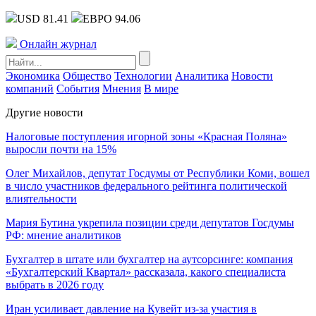
USD 81.41
ЕВРО 94.06
Онлайн журнал
Экономика
Общество
Технологии
Аналитика
Новости
компаний
События
Мнения
В мире
Другие новости
Налоговые поступления игорной зоны «Красная Поляна»
выросли почти на 15%
Олег Михайлов, депутат Госдумы от Республики Коми, вошел
в число участников федерального рейтинга политической
влиятельности
Мария Бутина укрепила позиции среди депутатов Госдумы
РФ: мнение аналитиков
Бухгалтер в штате или бухгалтер на аутсорсинге: компания
«Бухгалтерский Квартал» рассказала, какого специалиста
выбрать в 2026 году
Иран усиливает давление на Кувейт из-за участия в