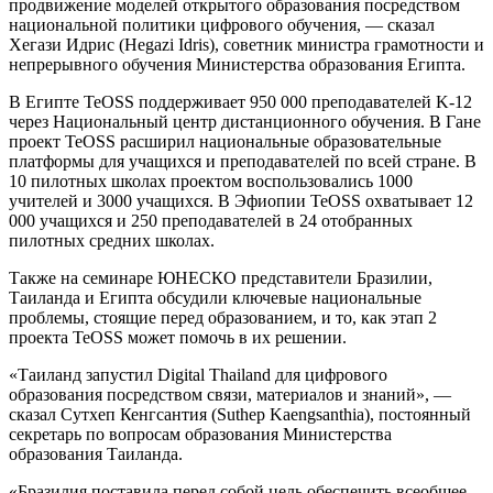
продвижение моделей открытого образования посредством
национальной политики цифрового обучения, — сказал
Хегази Идрис (Hegazi Idris), советник министра грамотности и
непрерывного обучения Министерства образования Египта.
В Египте TeOSS поддерживает 950 000 преподавателей K-12
через Национальный центр дистанционного обучения. В Гане
проект TeOSS расширил национальные образовательные
платформы для учащихся и преподавателей по всей стране. В
10 пилотных школах проектом воспользовались 1000
учителей и 3000 учащихся. В Эфиопии TeOSS охватывает 12
000 учащихся и 250 преподавателей в 24 отобранных
пилотных средних школах.
Также на семинаре ЮНЕСКО представители Бразилии,
Таиланда и Египта обсудили ключевые национальные
проблемы, стоящие перед образованием, и то, как этап 2
проекта TeOSS может помочь в их решении.
«Таиланд запустил Digital Thailand для цифрового
образования посредством связи, материалов и знаний», —
сказал Сутхеп Кенгсантия (Suthep Kaengsanthia), постоянный
секретарь по вопросам образования Министерства
образования Таиланда.
«Бразилия поставила перед собой цель обеспечить всеобщее