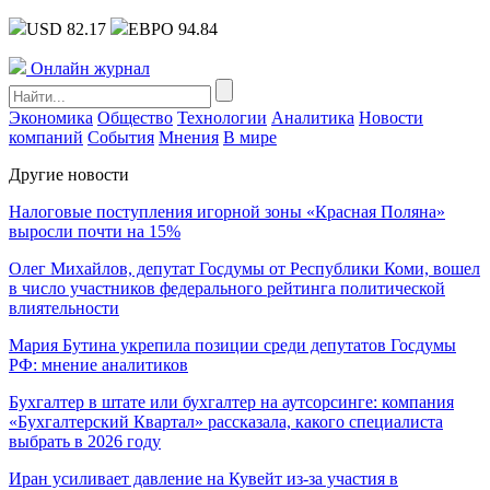
USD 82.17
ЕВРО 94.84
Онлайн журнал
Экономика
Общество
Технологии
Аналитика
Новости
компаний
События
Мнения
В мире
Другие новости
Налоговые поступления игорной зоны «Красная Поляна»
выросли почти на 15%
Олег Михайлов, депутат Госдумы от Республики Коми, вошел
в число участников федерального рейтинга политической
влиятельности
Мария Бутина укрепила позиции среди депутатов Госдумы
РФ: мнение аналитиков
Бухгалтер в штате или бухгалтер на аутсорсинге: компания
«Бухгалтерский Квартал» рассказала, какого специалиста
выбрать в 2026 году
Иран усиливает давление на Кувейт из-за участия в