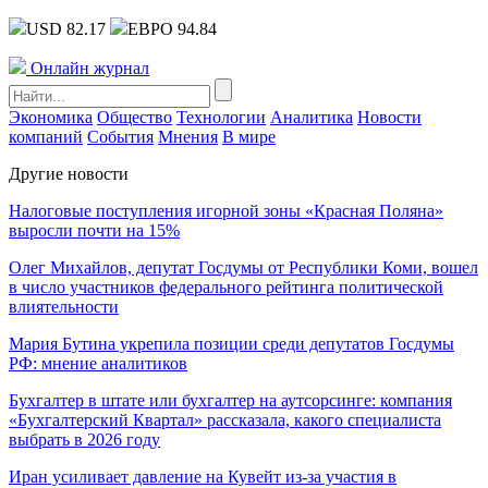
USD 82.17
ЕВРО 94.84
Онлайн журнал
Экономика
Общество
Технологии
Аналитика
Новости
компаний
События
Мнения
В мире
Другие новости
Налоговые поступления игорной зоны «Красная Поляна»
выросли почти на 15%
Олег Михайлов, депутат Госдумы от Республики Коми, вошел
в число участников федерального рейтинга политической
влиятельности
Мария Бутина укрепила позиции среди депутатов Госдумы
РФ: мнение аналитиков
Бухгалтер в штате или бухгалтер на аутсорсинге: компания
«Бухгалтерский Квартал» рассказала, какого специалиста
выбрать в 2026 году
Иран усиливает давление на Кувейт из-за участия в