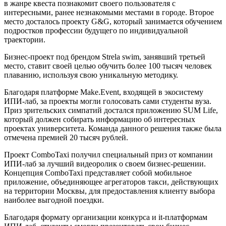
в жанре квеста познакомит своего пользователя с
интересными, ранее незнакомыми местами в городе. Второе
место досталось проекту G&G, который занимается обучением
подростков профессии будущего по индивидуальной
траектории.
Бизнес-проект под брендом Strela swim, занявший третьей
место, ставит своей целью обучить более 100 тысяч человек
плаванию, используя свою уникальную методику.
Благодаря платформе Make.Event, входящей в экосистему
ИПИ-лаб, за проекты могли голосовать сами студенты вуза.
Приз зрительских симпатий достался приложению SUM Life,
который должен собирать информацию об интересных
проектах университета. Команда данного решения также была
отмечена премией 20 тысяч рублей.
Проект ComboTaxi получил специальный приз от компании
ИПИ-лаб за лучший видеоролик о своем бизнес-решении.
Концепция ComboTaxi представляет собой мобильное
приложение, объединяющее агрегаторов такси, действующих
на территории Москвы, для предоставления клиенту выбора
наиболее выгодной поездки.
Благодаря формату организации конкурса и it-платформам