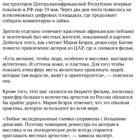
инструкторов Центральноафриканской Республике впервые
показали в РФ еще 19 мая. Через два дня лента появилась на
всевозможных цифровых площадках, где продолжает
собирать комментарии и лайки.
Зрители отдельно отмечают красочные африканские пейзажи
и экзотичный быт местных жителей, показанный в картине.
Добиться этого, как считает Мария Безрук, режиссеру Батову
помогло привлечение актеров из ЦАР, где и снимался фильм.
«Есть желание, чтобы люди, особенно в массовке, выглядели
аутентично. И оттенок кожи, и пластика. Для того чтобы
показать атмосферу места желательно привлекать людей,
которые там выросли, живут и ориентируются», — пояснила
она.
Кроме того, этот шаг сказался на бюджете фильма, поскольку
трансфер большого количества артистов из России обошелся
бы крайне дорого. Мария Безрук отмечает, что это обычная
практика, которую используют во всем мире.
«Любые экспедиционные съемки сопряжены с большими
деньгами. Поэтому помощник режиссера по актерам в
массовку и на эпизодические роли всегда старается
приглашать местных артистов», — заявила эксперт.