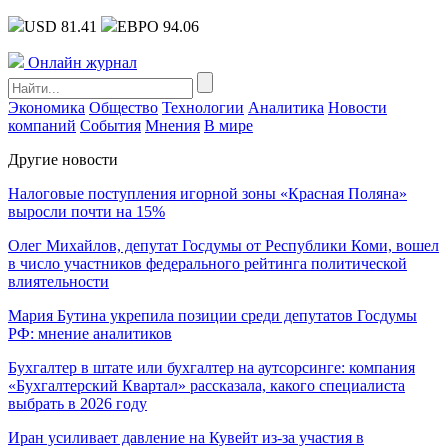
USD 81.41
ЕВРО 94.06
Онлайн журнал
Экономика
Общество
Технологии
Аналитика
Новости
компаний
События
Мнения
В мире
Другие новости
Налоговые поступления игорной зоны «Красная Поляна»
выросли почти на 15%
Олег Михайлов, депутат Госдумы от Республики Коми, вошел
в число участников федерального рейтинга политической
влиятельности
Мария Бутина укрепила позиции среди депутатов Госдумы
РФ: мнение аналитиков
Бухгалтер в штате или бухгалтер на аутсорсинге: компания
«Бухгалтерский Квартал» рассказала, какого специалиста
выбрать в 2026 году
Иран усиливает давление на Кувейт из-за участия в