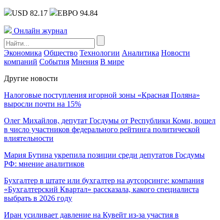
USD 82.17
ЕВРО 94.84
Онлайн журнал
Экономика
Общество
Технологии
Аналитика
Новости
компаний
События
Мнения
В мире
Другие новости
Налоговые поступления игорной зоны «Красная Поляна»
выросли почти на 15%
Олег Михайлов, депутат Госдумы от Республики Коми, вошел
в число участников федерального рейтинга политической
влиятельности
Мария Бутина укрепила позиции среди депутатов Госдумы
РФ: мнение аналитиков
Бухгалтер в штате или бухгалтер на аутсорсинге: компания
«Бухгалтерский Квартал» рассказала, какого специалиста
выбрать в 2026 году
Иран усиливает давление на Кувейт из-за участия в