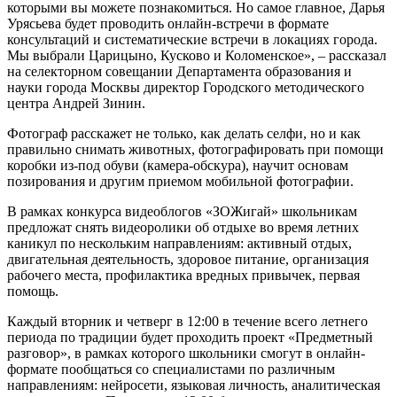
которыми вы можете познакомиться. Но самое главное, Дарья
Урясьева будет проводить онлайн-встречи в формате
консультаций и систематические встречи в локациях города.
Мы выбрали Царицыно, Кусково и Коломенское», – рассказал
на селекторном совещании Департамента образования и
науки города Москвы директор Городского методического
центра Андрей Зинин.
Фотограф расскажет не только, как делать селфи, но и как
правильно снимать животных, фотографировать при помощи
коробки из-под обуви (камера-обскура), научит основам
позирования и другим приемом мобильной фотографии.
В рамках конкурса видеоблогов «ЗОЖигай» школьникам
предложат снять видеоролики об отдыхе во время летних
каникул по нескольким направлениям: активный отдых,
двигательная деятельность, здоровое питание, организация
рабочего места, профилактика вредных привычек, первая
помощь.
Каждый вторник и четверг в 12:00 в течение всего летнего
периода по традиции будет проходить проект «Предметный
разговор», в рамках которого школьники смогут в онлайн-
формате пообщаться со специалистами по различным
направлениям: нейросети, языковая личность, аналитическая