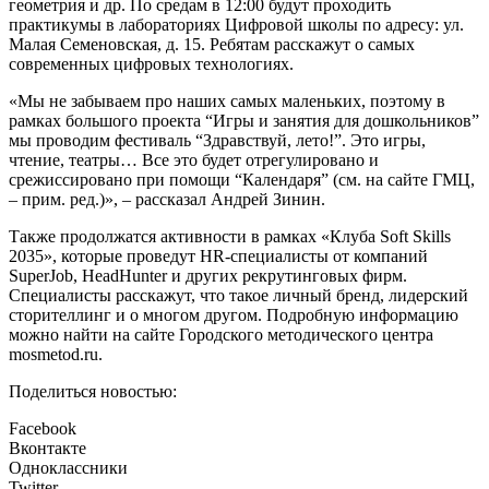
геометрия и др. По средам в 12:00 будут проходить
практикумы в лабораториях Цифровой школы по адресу: ул.
Малая Семеновская, д. 15. Ребятам расскажут о самых
современных цифровых технологиях.
«Мы не забываем про наших самых маленьких, поэтому в
рамках большого проекта “Игры и занятия для дошкольников”
мы проводим фестиваль “Здравствуй, лето!”. Это игры,
чтение, театры… Все это будет отрегулировано и
срежиссировано при помощи “Календаря” (см. на сайте ГМЦ,
– прим. ред.)», – рассказал Андрей Зинин.
Также продолжатся активности в рамках «Клуба Soft Skills
2035», которые проведут HR-специалисты от компаний
SuperJob, HeadHunter и других рекрутинговых фирм.
Специалисты расскажут, что такое личный бренд, лидерский
сторителлинг и о многом другом. Подробную информацию
можно найти на сайте Городского методического центра
mosmetod.ru.
Поделиться новостью:
Facebook
Вконтакте
Одноклассники
Twitter