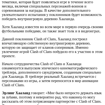
тематики, которая будет появляться игре в течение всего
месяца, включая специальных персонажей-воинов и
соревнования за награды. В качестве дополнительного
увлекательного испытания у поклонников будет возможность
победить внутриигровую деревню Хааланда.
Хотя Хааланд известен во всем мире в первую очередь своими
футбольными победами, он также знает толк и в видеоиграх.
Давний поклонник Clash of Clans, Хааланд построил
впечатляющую собственную внутриигровую деревню,
которую он защищает от кланов-соперников. Именно
увлечение игрой Clash of Clans побудило его к участию в этом
проекте.
Начало сотрудничества Clash of Clans и Хааланда
ознаменуется выпуском эпического кинематографического
трейлера, дополненного саундтреком, созданным специально
для Хааланда. В трейлере реальный Хааланд встречается с
персонажами из игры, а затем переносится в мир анимации
Clash of Clans.
Эрлинг
Хааланд
говорит: «Мне было непросто держать язык
за зубами, поэтому я невероятно рад, что наконец-то могу
рассказать об этом потрясающем партнерстве с Clash of Clans.