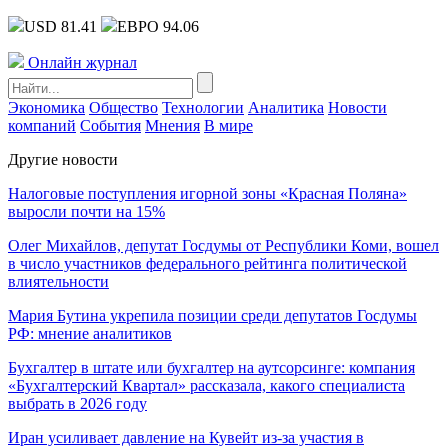
USD 81.41
ЕВРО 94.06
Онлайн журнал
Экономика
Общество
Технологии
Аналитика
Новости
компаний
События
Мнения
В мире
Другие новости
Налоговые поступления игорной зоны «Красная Поляна»
выросли почти на 15%
Олег Михайлов, депутат Госдумы от Республики Коми, вошел
в число участников федерального рейтинга политической
влиятельности
Мария Бутина укрепила позиции среди депутатов Госдумы
РФ: мнение аналитиков
Бухгалтер в штате или бухгалтер на аутсорсинге: компания
«Бухгалтерский Квартал» рассказала, какого специалиста
выбрать в 2026 году
Иран усиливает давление на Кувейт из-за участия в