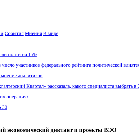
ий
События
Мнения
В мире
сли почти на 15%
 число участников федерального рейтинга политической влияте
 мнение аналитиков
хгалтерский Квартал» рассказала, какого специалиста выбрать в 
ких операциях
о 30
ий экономический диктант и проекты ВЭО