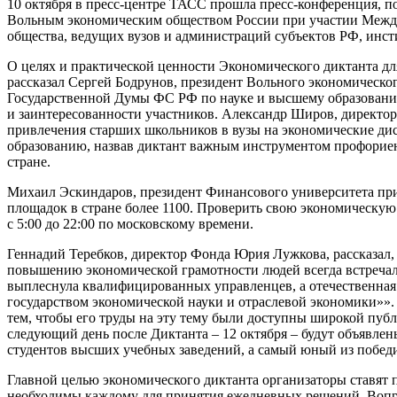
10 октября в пресс-центре ТАСС прошла пресс-конференция, 
Вольным экономическим обществом России при участии Между
общества, ведущих вузов и администраций субъектов РФ, инст
О целях и практической ценности Экономического диктанта дл
рассказал Сергей Бодрунов, президент Вольного экономическо
Государственной Думы ФС РФ по науке и высшему образовани
и заинтересованности участников. Александр Широв, директор
привлечения старших школьников в вузы на экономические ди
образованию, назвав диктант важным инструментом профориент
стране.
Михаил Эскиндаров, президент Финансового университета при 
площадок в стране более 1100. Проверить свою экономическую 
с 5:00 до 22:00 по московскому времени.
Геннадий Теребков, директор Фонда Юрия Лужкова, рассказал
повышению экономической грамотности людей всегда встречал
выплеснула квалифицированных управленцев, а отечественная э
государством экономической науки и отраслевой экономики»»
тем, чтобы его труды на эту тему были доступны широкой пуб
следующий день после Диктанта – 12 октября – будут объявле
студентов высших учебных заведений, а самый юный из побед
Главной целью экономического диктанта организаторы ставят п
необходимы каждому для принятия ежедневных решений. Вопр