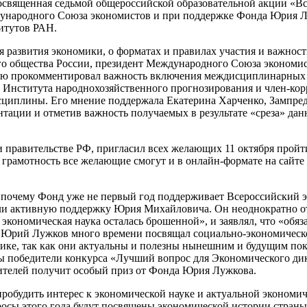
посвященная седьмой общероссийской образовательной акции «В
народного Союза экономистов и при поддержке Фонда Юрия Луж
итутов РАН.
я развития экономики, о форматах и правилах участия и важност
го общества России, президент Международного Союза экономис
ю прокомментировал важность включения междисциплинарных в
 Института народнохозяйственного прогнозирования и член-кор
сциплины. Его мнение поддержала Екатерина Харченко, Зампре
ации и отметив важность получаемых в результате «среза» дан
правительстве РФ, пригласил всех желающих 11 октября пройти
грамотность все желающие смогут и в онлайн-формате на сайте 
, почему Фонд уже не первый год поддерживает Всероссийский
и активную поддержку Юрия Михайловича. Он неоднократно отм
кономическая наука осталась брошенной», и заявлял, что «обяз
. Юрий Лужков много времени посвящал социально-экономическо
лике, так как они актуальны и полезны нынешним и будущим по
ны победители конкурса «Лучший вопрос для Экономического ди
ителей получит особый приз от Фонда Юрия Лужкова.
робудить интерес к экономической науке и актуальной экономиче
осы этого года будут посвящены экономической истории стран