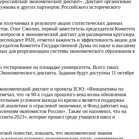
сероссийский экономический диктант». Диктант организован
кова и других партнеров: Российского исторического
и получаемых в результате акции статистических данных
тов. Олег Смолин, первый заместитель председателя Комитета
опросов в экономический диктант для расширения кругозора
респондент РАН, отметил важность и эффективность акции для
дседателя Комитета Государственной Думы по науке и высшему
ных для реорганизации системы экономического образования в
 тестирование на площадке университета. Всего таких
Экономического диктанта. Задания будут доступны 11 октября
 экономический диктант и проекты ВЭО: «Инициативы по
ечал, что «в 90-х годах прошлого века волна обновления
ательным условием выхода из кризиса является поддержка
й аналитике и отраслевой экономике, и Фонд работает над
колениям экономистов России». Также он напомнил, что на
ктанта-2023», которые прошел среди учащихся школ и
ской повестке, показать, что экономические знания
ы и важным историко-экономическим датам, современным