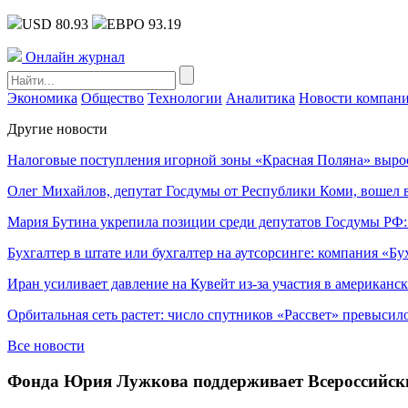
USD 80.93
ЕВРО 93.19
Онлайн журнал
Экономика
Общество
Технологии
Аналитика
Новости компан
Другие новости
Налоговые поступления игорной зоны «Красная Поляна» выро
Олег Михайлов, депутат Госдумы от Республики Коми, вошел в
Мария Бутина укрепила позиции среди депутатов Госдумы РФ:
Бухгалтер в штате или бухгалтер на аутсорсинге: компания «Бу
Иран усиливает давление на Кувейт из-за участия в американс
Орбитальная сеть растет: число спутников «Рассвет» превысил
Все новости
Фонда Юрия Лужкова поддерживает Всероссийск