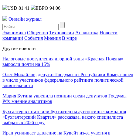
USD 81.41
ЕВРО 94.06
Онлайн журнал
Экономика
Общество
Технологии
Аналитика
Новости
компаний
События
Мнения
В мире
Другие новости
Налоговые поступления игорной зоны «Красная Поляна»
выросли почти на 15%
Олег Михайлов, депутат Госдумы от Республики Коми, вошел
в число участников федерального рейтинга политической
влиятельности
Мария Бутина укрепила позиции среди депутатов Госдумы
РФ: мнение аналитиков
Бухгалтер в штате или бухгалтер на аутсорсинге: компания
«Бухгалтерский Квартал» рассказала, какого специалиста
выбрать в 2026 году
Иран усиливает давление на Кувейт из-за участия в