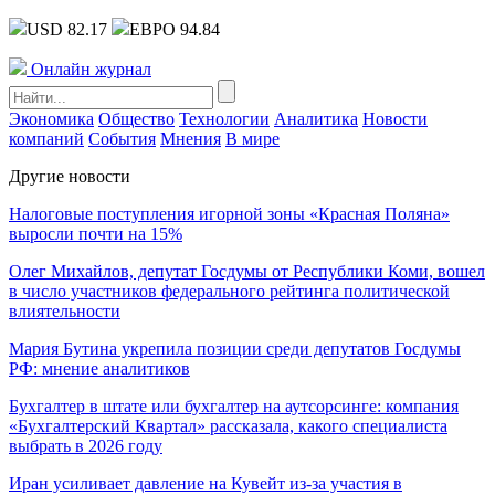
USD 82.17
ЕВРО 94.84
Онлайн журнал
Экономика
Общество
Технологии
Аналитика
Новости
компаний
События
Мнения
В мире
Другие новости
Налоговые поступления игорной зоны «Красная Поляна»
выросли почти на 15%
Олег Михайлов, депутат Госдумы от Республики Коми, вошел
в число участников федерального рейтинга политической
влиятельности
Мария Бутина укрепила позиции среди депутатов Госдумы
РФ: мнение аналитиков
Бухгалтер в штате или бухгалтер на аутсорсинге: компания
«Бухгалтерский Квартал» рассказала, какого специалиста
выбрать в 2026 году
Иран усиливает давление на Кувейт из-за участия в