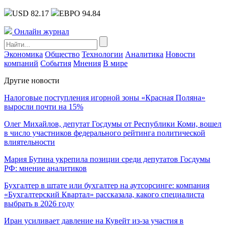
USD 82.17
ЕВРО 94.84
Онлайн журнал
Экономика
Общество
Технологии
Аналитика
Новости
компаний
События
Мнения
В мире
Другие новости
Налоговые поступления игорной зоны «Красная Поляна»
выросли почти на 15%
Олег Михайлов, депутат Госдумы от Республики Коми, вошел
в число участников федерального рейтинга политической
влиятельности
Мария Бутина укрепила позиции среди депутатов Госдумы
РФ: мнение аналитиков
Бухгалтер в штате или бухгалтер на аутсорсинге: компания
«Бухгалтерский Квартал» рассказала, какого специалиста
выбрать в 2026 году
Иран усиливает давление на Кувейт из-за участия в