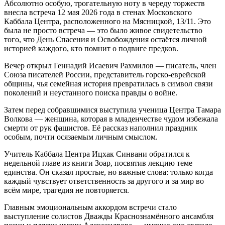
Абсолютно особую, трогательную ноту в череду торжеств
внесла встреча 12 мая 2026 года в стенах Московского
Каббала Центра, расположенного на Мясницкой, 13/11. Это
была не просто встреча — это было живое свидетельство
того, что День Спасения и Освобождения остаётся личной
историей каждого, кто помнит о подвиге предков.
Вечер открыл Геннадий Исаевич Рахмилов — писатель, член
Союза писателей России, представитель горско-еврейской
общины, чья семейная история превратилась в символ связи
поколений и неустанного поиска правды о войне.
Затем перед собравшимися выступила ученица Центра Тамара
Волкова — женщина, которая в младенчестве чудом избежала
смерти от рук фашистов. Её рассказ наполнил праздник
особым, почти осязаемым личным смыслом.
Учитель Каббала Центра Ицхак Синвани обратился к
недельной главе из книги Зоар, посвятив лекцию теме
единства. Он сказал простые, но важные слова: только когда
каждый чувствует ответственность за другого и за мир во
всём мире, трагедия не повторяется.
Главным эмоциональным аккордом встречи стало
выступление солистов Дважды Краснознамённого ансамбля