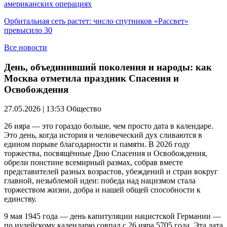
американских операциях
Орбитальная сеть растет: число спутников «Рассвет»
превысило 30
Все новости
День, объединивший поколения и народы: как
Москва отметила праздник Спасения и
Освобождения
27.05.2026 | 13:53
Общество
26 ияра — это гораздо больше, чем просто дата в календаре.
Это день, когда история и человеческий дух сливаются в
едином порыве благодарности и памяти. В 2026 году
торжества, посвящённые Дню Спасения и Освобождения,
обрели поистине всемирный размах, собрав вместе
представителей разных возрастов, убеждений и стран вокруг
главной, незыблемой идеи: победа над нацизмом стала
торжеством жизни, добра и нашей общей способности к
единству.
9 мая 1945 года — день капитуляции нацистской Германии —
по иудейскому календарю совпал с 26 ияра 5705 года. Эта дата