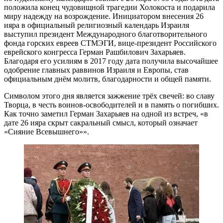
положила конец чудовищной трагедии Холокоста и подарила
миру надежду на возрождение. Инициатором внесения 26
ияра в официальный религиозный календарь Израиля
выступил президент Международного благотворительного
фонда горских евреев СТМЭГИ, вице-президент Российского
еврейского конгресса Герман Рашбилович Захарьяев.
Благодаря его усилиям в 2017 году дата получила высочайшее
одобрение главных раввинов Израиля и Европы, став
официальным днём молитв, благодарности и общей памяти.
Символом этого дня является зажжение трёх свечей: во славу
Творца, в честь воинов-освободителей и в память о погибших.
Как точно заметил Герман Захарьяев на одной из встреч, «в
дате 26 ияра скрыт сакральный смысл, который означает
«Сияние Всевышнего»».