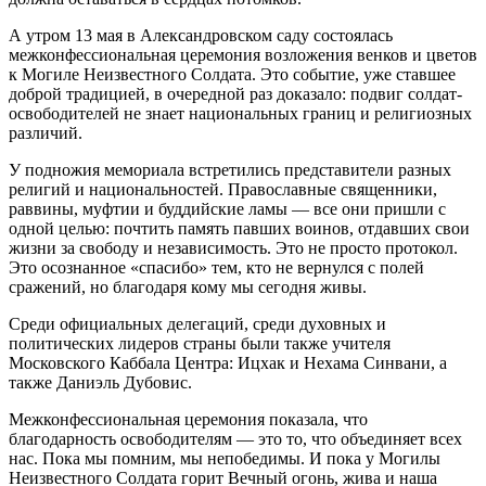
А утром 13 мая в Александровском саду состоялась
межконфессиональная церемония возложения венков и цветов
к Могиле Неизвестного Солдата. Это событие, уже ставшее
доброй традицией, в очередной раз доказало: подвиг солдат-
освободителей не знает национальных границ и религиозных
различий.
У подножия мемориала встретились представители разных
религий и национальностей. Православные священники,
раввины, муфтии и буддийские ламы — все они пришли с
одной целью: почтить память павших воинов, отдавших свои
жизни за свободу и независимость. Это не просто протокол.
Это осознанное «спасибо» тем, кто не вернулся с полей
сражений, но благодаря кому мы сегодня живы.
Среди официальных делегаций, среди духовных и
политических лидеров страны были также учителя
Московского Каббала Центра: Ицхак и Нехама Синвани, а
также Даниэль Дубовис.
Межконфессиональная церемония показала, что
благодарность освободителям — это то, что объединяет всех
нас. Пока мы помним, мы непобедимы. И пока у Могилы
Неизвестного Солдата горит Вечный огонь, жива и наша