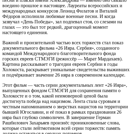
песни и пляски имени Александрова — именно оно связало
воедино прошлое и настоящее. Лауреаты всероссийских и
международных конкурсов Леонид Филатов и Виталий
Фёдоров исполнили любимые военные песни. И когда
зазвучал «День Победы», зал подпевал стоя, со слезами на
глазах — это был тот редкий, драгоценный момент
настоящего единения.
Важной и пронзительной частью всех торжеств стал показ
документального фильма «26 Ияра. Сербия», созданного
командой Международного благотворительного фонда
горских евреев СТМЭГИ (режиссёр — Марат Мардахаев).
Картина рассказывает о трагедии евреев Сербии в годы
Холокоста, раскрывает уникальные свидетельства выживших
и подчёркивает значение 26 ияра в современном календаре.
Этот фильм — часть серии документальных лент «26 Ияра»,
выпущенных фондом СТМЭГИ для сохранения памяти о
Холокосте и о том, какой неимоверной ценой была
достигнута победа над нацизмом. Лента стала суровым и
честным напоминанием о зверствах нацистов на территории
бывшей Югославии, и её показ в рамках празднования 26
ияра был глубоко символичен. В завершение Герман
Рашбилович Захарьяев произнёс проникновенные слова,
которые стали лейтмотивом всей серии торжеств: память
должна оставаться в сердцах потомков.