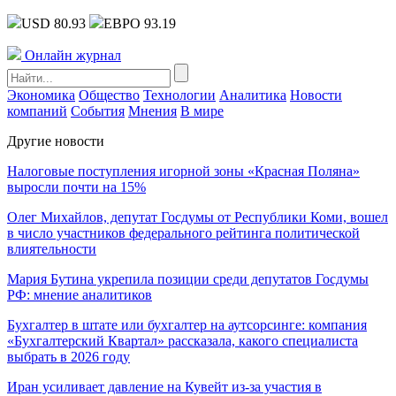
USD 80.93
ЕВРО 93.19
Онлайн журнал
Экономика
Общество
Технологии
Аналитика
Новости
компаний
События
Мнения
В мире
Другие новости
Налоговые поступления игорной зоны «Красная Поляна»
выросли почти на 15%
Олег Михайлов, депутат Госдумы от Республики Коми, вошел
в число участников федерального рейтинга политической
влиятельности
Мария Бутина укрепила позиции среди депутатов Госдумы
РФ: мнение аналитиков
Бухгалтер в штате или бухгалтер на аутсорсинге: компания
«Бухгалтерский Квартал» рассказала, какого специалиста
выбрать в 2026 году
Иран усиливает давление на Кувейт из-за участия в