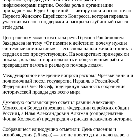
инфлюенсерами партии. Особая роль в организации
принадлежала Юдит Соркиной — автору идеи и основателю
Первого Женского Еврейского Конгресса, которая передала
участникам слова поддержки и раскрыла глубинный смысл
этой даты.
Центральным моментом стала речь Германа Рашбиловича
Захарьяева на тему «От памяти к действию: почему нужны
системные инициативы» — его слова нашли живой отклик в
сердцах всех присутствующих. На конкретных примерах он
показал, как благотворительность и общественная работа
превращают память в реальную помощь людям.
Международное измерение вопроса раскрыл Чрезвычайный и
полномочный посол государства Израиль в Российской
Федерации Олес Восеф, подчеркнув важность сохранения
исторической правды для всего мира.
Духовную составляющую осветил раввин Александр
Моисеевич Борода (президент Федерации еврейских общин
России), а Илья Александрович Альтман (сопредседатель
Фонда Холокоста) предупредил о рисках искажения истории.
Собравшиеся единодушно отметили: День спасения и
освобождения (26 ияра) — это не просто дата в календаре, а