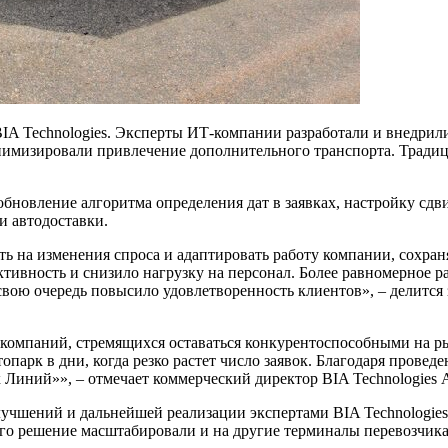
BIA Technologies. Эксперты ИТ-компании разработали и внедрил
инимизировали привлечение дополнительного транспорта. Тради
бновление алгоритма определения дат в заявках, настройку сдв
и автодоставки.
ь на изменения спроса и адаптировать работу компании, сохран
ивность и снизило нагрузку на персонал. Более равномерное р
свою очередь повысило удовлетворенность клиентов», – делится
 компаний, стремящихся оставаться конкурентоспособными на р
топарк в дни, когда резко растет число заявок. Благодаря пров
х Линий»», – отмечает коммерческий директор BIA Technologies
учшений и дальнейшей реализации экспертами BIA Technologies
го решение масштабировали и на другие терминалы перевозчика