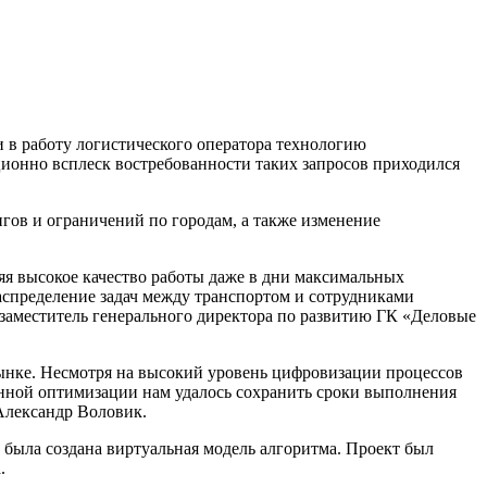
и в работу логистического оператора технологию
ционно всплеск востребованности таких запросов приходился
игов и ограничений по городам, а также изменение
яя высокое качество работы даже в дни максимальных
аспределение задач между транспортом и сотрудниками
 заместитель генерального директора по развитию ГК «Деловые
ынке. Несмотря на высокий уровень цифровизации процессов
еденной оптимизации нам удалось сохранить сроки выполнения
 Александр Воловик.
 была создана виртуальная модель алгоритма. Проект был
.