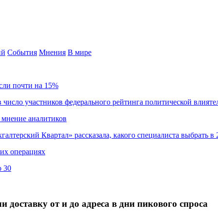
ий
События
Мнения
В мире
сли почти на 15%
 число участников федерального рейтинга политической влияте
 мнение аналитиков
хгалтерский Квартал» рассказала, какого специалиста выбрать в 
ких операциях
о 30
 доставку от и до адреса в дни пикового спроса