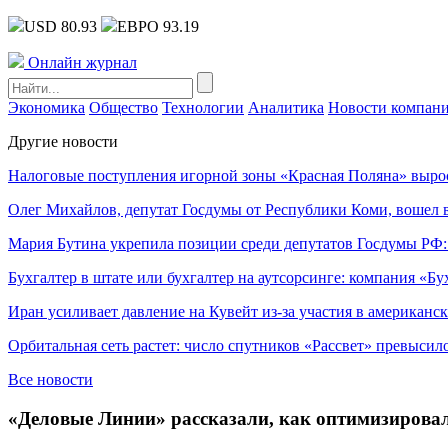
USD 80.93
ЕВРО 93.19
Онлайн журнал
Экономика
Общество
Технологии
Аналитика
Новости компан
Другие новости
Налоговые поступления игорной зоны «Красная Поляна» выро
Олег Михайлов, депутат Госдумы от Республики Коми, вошел в
Мария Бутина укрепила позиции среди депутатов Госдумы РФ:
Бухгалтер в штате или бухгалтер на аутсорсинге: компания «Бу
Иран усиливает давление на Кувейт из-за участия в американс
Орбитальная сеть растет: число спутников «Рассвет» превысил
Все новости
«Деловые Линии» рассказали, как оптимизировали