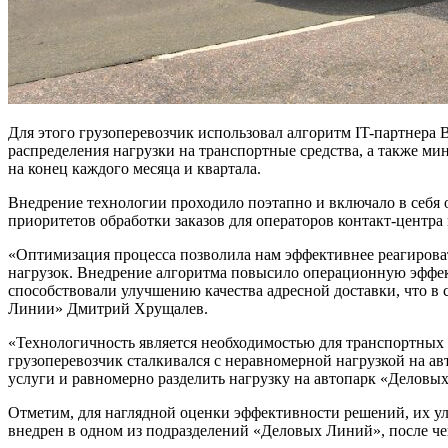
Для этого грузоперевозчик использовал алгоритм IT-партнера 
распределения нагрузки на транспортные средства, а также м
на конец каждого месяца и квартала.
Внедрение технологии проходило поэтапно и включало в себя о
приоритетов обработки заказов для операторов контакт-центра 
«Оптимизация процесса позволила нам эффективнее реагироват
нагрузок. Внедрение алгоритма повысило операционную эффект
способствовали улучшению качества адресной доставки, что в 
Линии» Дмитрий Хрущалев.
«Технологичность является необходимостью для транспортных
грузоперевозчик сталкивался с неравномерной нагрузкой на ав
услуги и равномерно разделить нагрузку на автопарк «Деловы
Отметим, для наглядной оценки эффективности решений, их ул
внедрен в одном из подразделений «Деловых Линий», после че