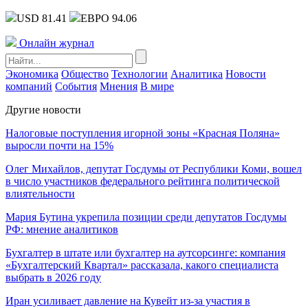
USD 81.41
ЕВРО 94.06
Онлайн журнал
Экономика
Общество
Технологии
Аналитика
Новости
компаний
События
Мнения
В мире
Другие новости
Налоговые поступления игорной зоны «Красная Поляна»
выросли почти на 15%
Олег Михайлов, депутат Госдумы от Республики Коми, вошел
в число участников федерального рейтинга политической
влиятельности
Мария Бутина укрепила позиции среди депутатов Госдумы
РФ: мнение аналитиков
Бухгалтер в штате или бухгалтер на аутсорсинге: компания
«Бухгалтерский Квартал» рассказала, какого специалиста
выбрать в 2026 году
Иран усиливает давление на Кувейт из-за участия в