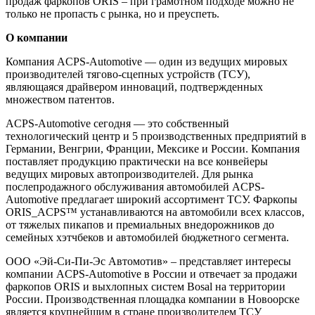
продаж фаркопов ORIS – при грамотном подходе можно не
только не пропасть с рынка, но и преуспеть.
О компании
Компания ACPS-Automotive — один из ведущих мировых
производителей тягово-сцепных устройств (ТСУ),
являющаяся драйвером инноваций, подтвержденных
множеством патентов.
ACPS-Automotive сегодня — это собственный
технологический центр и 5 производственных предприятий в
Германии, Венгрии, Франции, Мексике и России. Компания
поставляет продукцию практически на все конвейеры
ведущих мировых автопроизводителей. Для рынка
послепродажного обслуживания автомобилей ACPS-
Automotive предлагает широкий ассортимент ТСУ. Фаркопы
ORIS_ACPS™ устанавливаются на автомобили всех классов,
от тяжелых пикапов и премиальных внедорожников до
семейных хэтчбеков и автомобилей бюджетного сегмента.
ООО «Эй-Си-Пи-Эс Автомотив» – представляет интересы
компании ACPS-Automotive в России и отвечает за продажи
фаркопов ORIS и выхлопных систем Bosal на территории
России. Производственная площадка компании в Новоорске
является крупнейшим в стране производителем ТСУ