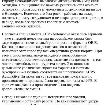
Европу, необходимость выработки антикризисных мер стала
очевидна. Принципиально важным решением стал отказ от
остановки производства и увольнения сотрудников на заводе
в Новоорске. Конечно, это был риск – работать на склад,
платить зарплату сотрудникам и не сокращать производство, в
период, когда все прогнозы говорили о жестком
экономическом кризисе.
Прогнозы специалистов ACPS Automotive оказались верными
– уже в первой половине мая на российском рынке был
зафиксирован значительный рост спроса на фаркопы ORIS.
Благодаря наличию складских запасов и отлаженной
логистике этот спрос удалось оперативно удовлетворить. При
этом приостановка международного авиасообщения
значительно простимулировала развитие внутреннего – в том
числе автомобильного – туризма летом. Это повлекло
дальнейшее увеличение спроса на фаркопы и системы
буксировки – в полном соответствии с прогнозами ACPS
Automotive. За июнь-август все плановые показатели по
производству и продажам были перевыполнены на 20%. В
третьем квартале на производстве были введены
дополнительные смены.
Сегодня никого не удивишь историями про убытки,
увольнения и остановку работы. Но как показывают цифры