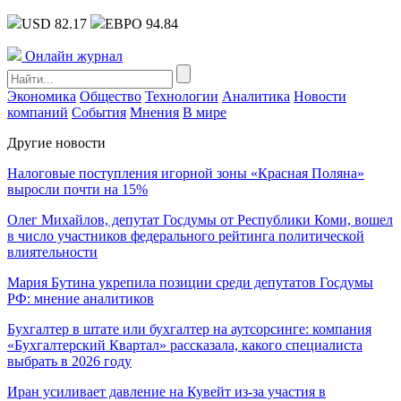
USD 82.17
ЕВРО 94.84
Онлайн журнал
Экономика
Общество
Технологии
Аналитика
Новости
компаний
События
Мнения
В мире
Другие новости
Налоговые поступления игорной зоны «Красная Поляна»
выросли почти на 15%
Олег Михайлов, депутат Госдумы от Республики Коми, вошел
в число участников федерального рейтинга политической
влиятельности
Мария Бутина укрепила позиции среди депутатов Госдумы
РФ: мнение аналитиков
Бухгалтер в штате или бухгалтер на аутсорсинге: компания
«Бухгалтерский Квартал» рассказала, какого специалиста
выбрать в 2026 году
Иран усиливает давление на Кувейт из-за участия в