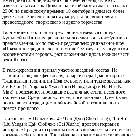
Ежегодная гала-церемония China Media Group (CMG),
известная также как Цювань на китайском языке, началась в
20:00 по пекинскому времени 10 сентября и длилась более
двух часов. Зрители по всему миру стали свидетелями
превосходного, творческого и яркого торжества.
Гала-концерт состоял из трех частей и начался с оперы
Куньцюй и Пинтаня, регионального музыкального/устного
представления. Было также представлено уникальное шоу
«Праздник середины осени в стиле Сучжоу» с культурными
особенностями городов, расположенных вдоль южной части
реки Янцзы.
В гала-церемонии принял участие звездный состав. На
главной площадке фестиваля, в парке озера Цзян в городе
Чжанцзяган провинции Цзянсу, выступили такие звезды, как
Ли Юган (Li Yugang), Хуан Лин (Huang Ling) и На Ин (Na
Ying), продемонстрировавшие различные стили песенного
творчества. Среди многих песен, посвященных Луне, были
новые версии традиционной китайской поэзии великих
поэтов прошлого.
Тайконавты «Шэньчжоу-14» Чэнь Дун (Chen Dong), Лю Ян
(Liu Yang) и Цай Сюйчжэ (Cai Xuzhe) провели первый в
истории «Праздник середины осени в космосе» на китайской
космической станции. Три тайконавта записали эксклюзивное