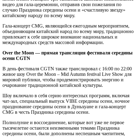
видео для гала-церемонии, отправив свои пожелания по
случаю Праздника середины осени и «счастливую звезду»
китайскому народу по всему миру.
Гала-концерт CMG, являющийся ежегодным мероприятием,
объединяющим китайский народ по всему миру, традиционно
привлекает к себе широкое внимание национальных и
международных средств массовой информации.
Over the Moon — прямая трансляция фестиваля середины
осени CGTN
В день фестиваля CGTN также транслировал с 16:00 по 22:00
живое шоу Over the Moon – Mid Autumn festival Live Show для
мировой публики, чтобы продемонстрировать энергию и
очарование традиционной китайской культуры.
Шоу включало в себя серию интересных программ, включая
чат-зал, специальный выпуск VIBE середины осени, ночное
празднование середины осени в Дуньхуане и гала-концерт
CMG в честь Праздника середины осени.
Полнолуние и воссоединение, которые вот уже не первое
тысячелетие остаются неизменными темами Праздника
середины осени, были дополнены неспешным чаепитием,