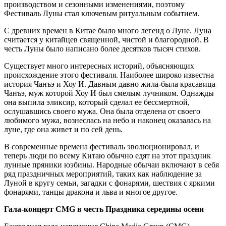
производством и сезонными изменениями, поэтому
Фестиваль Луны стал ключевым ритуальным событием.
С древних времен в Китае было много легенд о Луне. Луна
считается у китайцев священной, чистой и благородной. В
честь Луны было написано более десятков тысяч стихов.
Существует много интересных историй, объясняющих
происхождение этого фестиваля. Наиболее широко известна
история Чанъэ и Хоу И. Давным давно жила-была красавица
Чанъэ, муж которой Хоу И был смелым лучником. Однажды
она выпила эликсир, который сделал ее бессмертной,
ослушавшись своего мужа. Она была отделена от своего
любимого мужа, вознеслась на небо и наконец оказалась на
луне, где она живет и по сей день.
В современные времена фестиваль эволюционировал, и
теперь люди по всему Китаю обычно едят на этот праздник
лунные пряники юэбины. Народные обычаи включают в себя
ряд праздничных мероприятий, таких как наблюдение за
Луной в кругу семьи, загадки с фонарями, шествия с яркими
фонарями, танцы дракона и льва и многое другое.
Гала-концерт CMG в честь Праздника середины осени