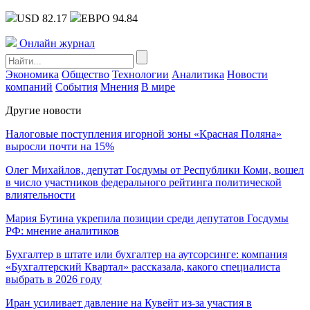
USD 82.17
ЕВРО 94.84
Онлайн журнал
Экономика
Общество
Технологии
Аналитика
Новости
компаний
События
Мнения
В мире
Другие новости
Налоговые поступления игорной зоны «Красная Поляна»
выросли почти на 15%
Олег Михайлов, депутат Госдумы от Республики Коми, вошел
в число участников федерального рейтинга политической
влиятельности
Мария Бутина укрепила позиции среди депутатов Госдумы
РФ: мнение аналитиков
Бухгалтер в штате или бухгалтер на аутсорсинге: компания
«Бухгалтерский Квартал» рассказала, какого специалиста
выбрать в 2026 году
Иран усиливает давление на Кувейт из-за участия в