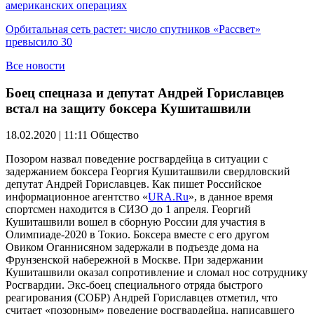
американских операциях
Орбитальная сеть растет: число спутников «Рассвет»
превысило 30
Все новости
Боец спецназа и депутат Андрей Гориславцев
встал на защиту боксера Кушиташвили
18.02.2020 | 11:11
Общество
Позором назвал поведение росгвардейца в ситуации с
задержанием боксера Георгия Кушиташвили свердловский
депутат Андрей Гориславцев. Как пишет Российское
информационное агентство «
URA.Ru
», в данное время
спортсмен находится в СИЗО до 1 апреля. Георгий
Кушиташвили вошел в сборную России для участия в
Олимпиаде-2020 в Токио. Боксера вместе с его другом
Овиком Оганнисяном задержали в подъезде дома на
Фрунзенской набережной в Москве. При задержании
Кушиташвили оказал сопротивление и сломал нос сотруднику
Росгвардии. Экс-боец специального отряда быстрого
реагирования (СОБР) Андрей Гориславцев отметил, что
считает «позорным» поведение росгвардейца, написавшего