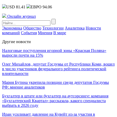
USD 81.41
ЕВРО 94.06
Онлайн журнал
Экономика
Общество
Технологии
Аналитика
Новости
компаний
События
Мнения
В мире
Другие новости
Налоговые поступления игорной зоны «Красная Поляна»
выросли почти на 15%
Олег Михайлов, депутат Госдумы от Республики Коми, вошел
в число участников федерального рейтинга политической
влиятельности
Мария Бутина укрепила позиции среди депутатов Госдумы
РФ: мнение аналитиков
Бухгалтер в штате или бухгалтер на аутсорсинге: компания
«Бухгалтерский Квартал» рассказала, какого специалиста
выбрать в 2026 году
Иран усиливает давление на Кувейт из-за участия в