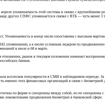
в апреле упоминаемость этой системы в связке с крупнейшими р
аще других СПФС упоминается в связке с ВТБ — чуть менее 3 ты
ост. Упоминаемость в конце июля сопоставима с высоким мартов
(182 упоминания), а к июлю условным лидером по продвижению 
минаний в июле и 68 в марте.
 отношении, рынок в текущем положении начинает воспринимат
российских банков.
вала всплесков популярности в СМИ в наблюдаемом периоде. З
сть именно этих финансовых организаций в связи с биометрией 
нтичны по форме и синхронны между собой, но не синхронны с 
ыми локомотивами продвижения биометрии в банковской сфере.