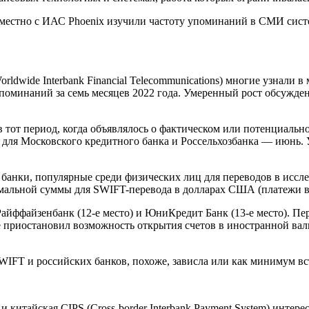
местно с ИАС Phoenix изучили частоту упоминаний в СМИ сист
ldwide Interbank Financial Telecommunications) многие узнали в
упоминаний за семь месяцев 2022 года. Умеренный рост обсужд
тот период, когда объявлялось о фактическом или потенциальн
, для Московского кредитного банка и Россельхозбанка — июнь.
банки, популярные среди физических лиц для переводов в иссле
альной суммы для SWIFT-перевода в долларах США (платежи в 
йффайзенбанк (12-е место) и ЮниКредит Банк (13-е место). Пер
ой же приостановил возможность открытия счетов в иностранной 
IFT и российских банков, похоже, зависла или как минимум вст
китайская CIPS (Cross-border Interbank Payment System) интер