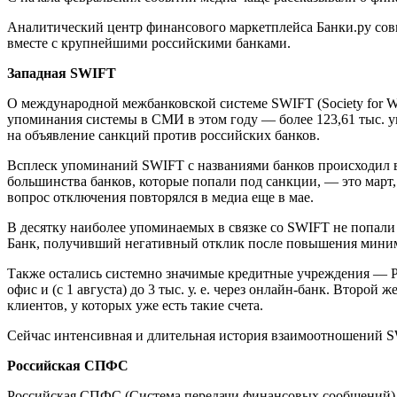
Аналитический центр финансового маркетплейса Банки.ру сов
вместе с крупнейшими российскими банками.
Западная SWIFT
О международной межбанковской системе SWIFT (Society for Wor
упоминания системы в СМИ в этом году — более 123,61 тыс. 
на объявление санкций против российских банков.
Всплеск упоминаний SWIFT с названиями банков происходил в 
большинства банков, которые попали под санкции, — это март
вопрос отключения повторялся в медиа еще в мае.
В десятку наиболее упоминаемых в связке со SWIFT не попали 
Банк, получивший негативный отклик после повышения миним
Также остались системно значимые кредитные учреждения — Ра
офис и (с 1 августа) до 3 тыс. у. е. через онлайн-банк. Втор
клиентов, у которых уже есть такие счета.
Сейчас интенсивная и длительная история взаимоотношений SW
Российская СПФС
Российская СПФС (Система передачи финансовых сообщений) и 