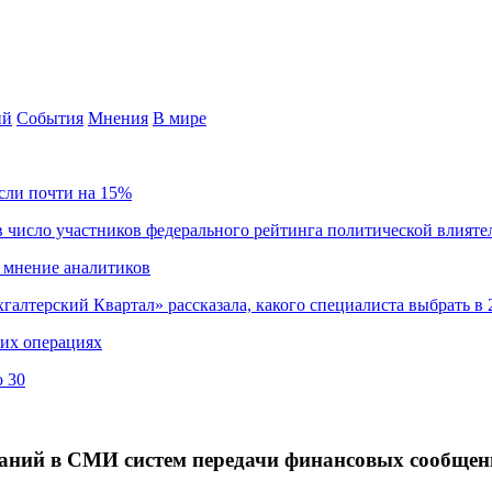
ий
События
Мнения
В мире
сли почти на 15%
 число участников федерального рейтинга политической влияте
 мнение аналитиков
хгалтерский Квартал» рассказала, какого специалиста выбрать в 
ких операциях
о 30
аний в СМИ систем передачи финансовых сообщени