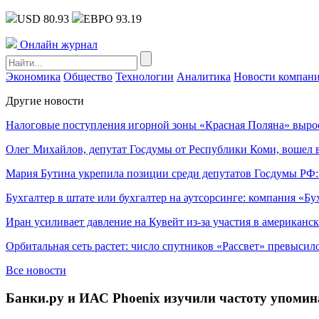
USD 80.93
ЕВРО 93.19
Онлайн журнал
Экономика
Общество
Технологии
Аналитика
Новости компан
Другие новости
Налоговые поступления игорной зоны «Красная Поляна» выро
Олег Михайлов, депутат Госдумы от Республики Коми, вошел в
Мария Бутина укрепила позиции среди депутатов Госдумы РФ:
Бухгалтер в штате или бухгалтер на аутсорсинге: компания «Бу
Иран усиливает давление на Кувейт из-за участия в американс
Орбитальная сеть растет: число спутников «Рассвет» превысил
Все новости
Банки.ру и ИАС Phoenix изучили частоту упомин