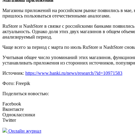
Магазины приложений
Магазины приложений на российском рынке появились в мае, 
пришлось пользоваться отечественными аналогами.
RuStore и NashStore в связке с российскими банками появились 
актуальность. Однако доля этих двух магазинов в общем объе
анализируемый период.
Чаще всего за период с марта по июль RuStore и NashStore сно
Учитывая общее число упоминаний этих магазинов, функционир
устанавливать приложения из сторонних источников, популярно
Источник:
https://www.banki.ru/news/research/?id=10971583
Фото: Freepik
Поделиться новостью:
Facebook
Вконтакте
Одноклассники
Twitter
Онлайн журнал