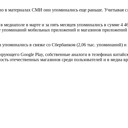
но в материалах СМИ они упоминались еще раньше. Учитывая сл
в медиаполе в марте и за пять месяцев упоминались в сумме 4 46
ме упоминаний мобильных приложений и магазинов приложений в к
ва упоминались в связке со Сбербанком (2,06 тыс. упоминаний) и
ующего Google Play, собственные аналоги в телефонах китайск
сть отечественных магазинов среди пользователей и в медиа вря