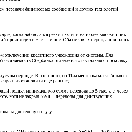
ем передачи финансовых сообщений и других технологий
 марте, когда наблюдался резкий взлет и наиболее высокий пик
ений происходил в мае — июне. Оба пиковых периода пришлись
ом отключении кредитного учреждения от системы. Для
 Упоминаемость Сбербанка отличается от остальных, поскольку
дуемом периоде. В частности, на 11-м месте оказался Тинькофф
евро приостановили еще раньше).
вый поднял минимальную сумму перевода до 5 тыс. у. е. через
валюте, хотя не закрыл SWIFT-переводы для действующих
ала на длительную паузу.
есовали СМИ существенно меньше, чем SWIFT, — 10,09 тыс. и