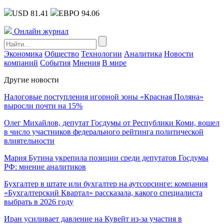
USD 81.41
ЕВРО 94.06
Онлайн журнал
Экономика
Общество
Технологии
Аналитика
Новости
компаний
События
Мнения
В мире
Другие новости
Налоговые поступления игорной зоны «Красная Поляна»
выросли почти на 15%
Олег Михайлов, депутат Госдумы от Республики Коми, вошел
в число участников федерального рейтинга политической
влиятельности
Мария Бутина укрепила позиции среди депутатов Госдумы
РФ: мнение аналитиков
Бухгалтер в штате или бухгалтер на аутсорсинге: компания
«Бухгалтерский Квартал» рассказала, какого специалиста
выбрать в 2026 году
Иран усиливает давление на Кувейт из-за участия в