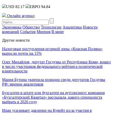
USD 82.17
ЕВРО 94.84
Онлайн журнал
Экономика
Общество
Технологии
Аналитика
Новости
компаний
События
Мнения
В мире
Другие новости
Налоговые поступления игорной зоны «Красная Поляна»
выросли почти на 15%
Олег Михайлов, депутат Госдумы от Республики Коми, вошел
в число участников федерального рейтинга политической
влиятельности
Мария Бутина укрепила позиции среди депутатов Госдумы
РФ: мнение аналитиков
Бухгалтер в штате или бухгалтер на аутсорсинге: компания
«Бухгалтерский Квартал» рассказала, какого специалиста
выбрать в 2026 году
Иран усиливает давление на Кувейт из-за участия в