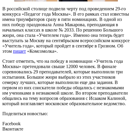
В российской столице подвели черту под проведением 29-го
конкурса «Педагог года Москвы». В его рамках стал известны
имена триумфаторов сразу в пяти номинациях. В одной из
них победу праздновала Анна Макарова, преподающая в
начальных классах в школе № 2033. По решению Большого
жюри, она стала «Учителем года». Именно она теперь будет
выступать за Москву на сентябрьском всероссийском конкурсе
«Учитель года», который пройдет в сентябре в Грозном. Об
этом
пишет
«Комсомолка».
Стоит отметить, что на победу в номинации «Учитель года
Москвы» претендовали свыше 12000 человек. В финале
соревновались 29 преподавателей, которые выполнили три
испытания. Большое жюри выбрало из этих участников
семерку лучших, которые выполнили еще два задания. В
первом из них соискатели победы общались с незнакомыми
им учениками в незнакомой школе. Во втором преподаватели
общались на тему вопросов образования с Исааком Калиной,
который возглавляет московское образовательное ведомство.
Поделиться новостью:
Facebook
Вконтакте