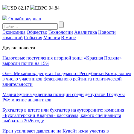
USD 82.17
ЕВРО 94.84
Онлайн журнал
Экономика
Общество
Технологии
Аналитика
Новости
компаний
События
Мнения
В мире
Другие новости
Налоговые поступления игорной зоны «Красная Поляна»
выросли почти на 15%
Олег Михайлов, депутат Госдумы от Республики Коми, вошел
в число участников федерального рейтинга политической
влиятельности
Мария Бутина укрепила позиции среди депутатов Госдумы
РФ: мнение аналитиков
Бухгалтер в штате или бухгалтер на аутсорсинге: компания
«Бухгалтерский Квартал» рассказала, какого специалиста
выбрать в 2026 году
Иран усиливает давление на Кувейт из-за участия в