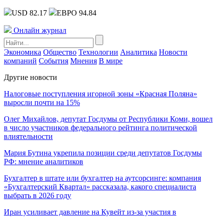
USD 82.17
ЕВРО 94.84
Онлайн журнал
Экономика
Общество
Технологии
Аналитика
Новости
компаний
События
Мнения
В мире
Другие новости
Налоговые поступления игорной зоны «Красная Поляна»
выросли почти на 15%
Олег Михайлов, депутат Госдумы от Республики Коми, вошел
в число участников федерального рейтинга политической
влиятельности
Мария Бутина укрепила позиции среди депутатов Госдумы
РФ: мнение аналитиков
Бухгалтер в штате или бухгалтер на аутсорсинге: компания
«Бухгалтерский Квартал» рассказала, какого специалиста
выбрать в 2026 году
Иран усиливает давление на Кувейт из-за участия в