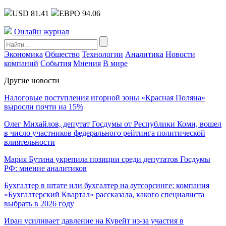
USD 81.41
ЕВРО 94.06
Онлайн журнал
Экономика
Общество
Технологии
Аналитика
Новости
компаний
События
Мнения
В мире
Другие новости
Налоговые поступления игорной зоны «Красная Поляна»
выросли почти на 15%
Олег Михайлов, депутат Госдумы от Республики Коми, вошел
в число участников федерального рейтинга политической
влиятельности
Мария Бутина укрепила позиции среди депутатов Госдумы
РФ: мнение аналитиков
Бухгалтер в штате или бухгалтер на аутсорсинге: компания
«Бухгалтерский Квартал» рассказала, какого специалиста
выбрать в 2026 году
Иран усиливает давление на Кувейт из-за участия в