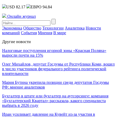
USD 82.17
ЕВРО 94.84
Онлайн журнал
Экономика
Общество
Технологии
Аналитика
Новости
компаний
События
Мнения
В мире
Другие новости
Налоговые поступления игорной зоны «Красная Поляна»
выросли почти на 15%
Олег Михайлов, депутат Госдумы от Республики Коми, вошел
в число участников федерального рейтинга политической
влиятельности
Мария Бутина укрепила позиции среди депутатов Госдумы
РФ: мнение аналитиков
Бухгалтер в штате или бухгалтер на аутсорсинге: компания
«Бухгалтерский Квартал» рассказала, какого специалиста
выбрать в 2026 году
Иран усиливает давление на Кувейт из-за участия в