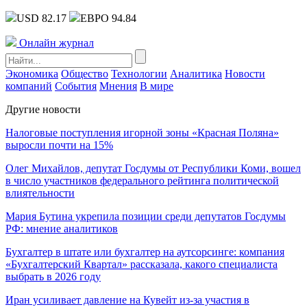
USD 82.17
ЕВРО 94.84
Онлайн журнал
Экономика
Общество
Технологии
Аналитика
Новости
компаний
События
Мнения
В мире
Другие новости
Налоговые поступления игорной зоны «Красная Поляна»
выросли почти на 15%
Олег Михайлов, депутат Госдумы от Республики Коми, вошел
в число участников федерального рейтинга политической
влиятельности
Мария Бутина укрепила позиции среди депутатов Госдумы
РФ: мнение аналитиков
Бухгалтер в штате или бухгалтер на аутсорсинге: компания
«Бухгалтерский Квартал» рассказала, какого специалиста
выбрать в 2026 году
Иран усиливает давление на Кувейт из-за участия в