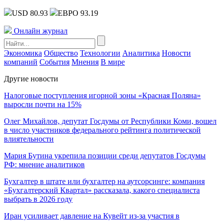
USD 80.93
ЕВРО 93.19
Онлайн журнал
Экономика
Общество
Технологии
Аналитика
Новости
компаний
События
Мнения
В мире
Другие новости
Налоговые поступления игорной зоны «Красная Поляна»
выросли почти на 15%
Олег Михайлов, депутат Госдумы от Республики Коми, вошел
в число участников федерального рейтинга политической
влиятельности
Мария Бутина укрепила позиции среди депутатов Госдумы
РФ: мнение аналитиков
Бухгалтер в штате или бухгалтер на аутсорсинге: компания
«Бухгалтерский Квартал» рассказала, какого специалиста
выбрать в 2026 году
Иран усиливает давление на Кувейт из-за участия в