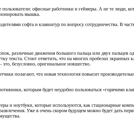
 пользователи: офисные работники и геймеры. А не те люди, к
кционировать мышка.
ителями софта и клавиатур по вопросу сотрудничества. В частн
опок, различные движения большого пальца или двух пальцев о
ку текста. Стоит отметить, что на многих пробелах экранных к
это, безусловно, оригинальное новшество.
отчики полагают, что новая технология повысит производительно
противники, которым будет неудобно пользоваться «горячими кла
еры и ноутбуки, которые используются, как стационарные компью
я развлечения. Уже в очень скором будущем можно будет дать пе
мущества.