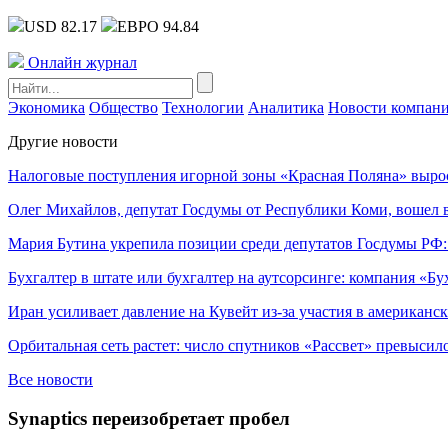
USD 82.17
ЕВРО 94.84
Онлайн журнал
Экономика
Общество
Технологии
Аналитика
Новости компан
Другие новости
Налоговые поступления игорной зоны «Красная Поляна» выро
Олег Михайлов, депутат Госдумы от Республики Коми, вошел в
Мария Бутина укрепила позиции среди депутатов Госдумы РФ:
Бухгалтер в штате или бухгалтер на аутсорсинге: компания «Бу
Иран усиливает давление на Кувейт из-за участия в американс
Орбитальная сеть растет: число спутников «Рассвет» превысил
Все новости
Synaptics переизобретает пробел