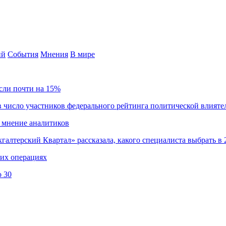
ий
События
Мнения
В мире
сли почти на 15%
 число участников федерального рейтинга политической влияте
 мнение аналитиков
хгалтерский Квартал» рассказала, какого специалиста выбрать в 
ких операциях
о 30