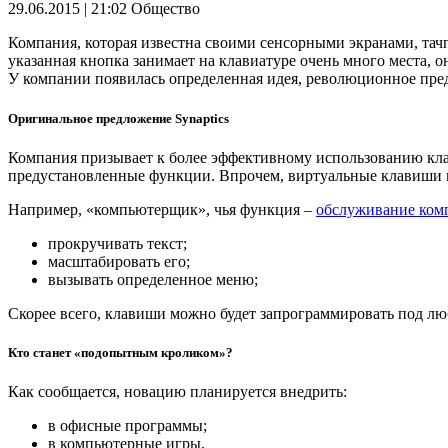
29.06.2015 | 21:02
Общество
Компания, которая известна своими сенсорными экранами, тачп
указанная кнопка занимает на клавиатуре очень много места, о
У компании появилась определенная идея, революционное пре
Оригинальное предложение Synaptics
Компания призывает к более эффективному использованию клав
предустановленные функции. Впрочем, виртуальные клавиши м
Например, «компьютерщик», чья функция –
обслуживание ком
прокручивать текст;
масштабировать его;
вызывать определенное меню;
Скорее всего, клавиши можно будет запрограммировать под л
Кто станет «подопытным кроликом»?
Как сообщается, новацию планируется внедрить:
в офисные программы;
в компьютерные игры.