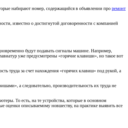
оторые набирают номер, содержащийся в объявлении про
ремонт
ости, известно о достигнутой договоренности с компанией
дновременно будут подавать сигналы машине. Например,
лавиатур уже предусмотрены «горячие клавиши», но такое вот
сть труда за счет нахождения «горячих клавиш» под рукой, а
вишами», а следовательно, производительность их труда не
теры. То есть, на те устройства, которые в основном
рвые оценки описываемому новшеству, на практике выявить все