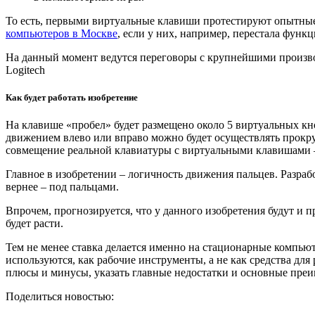
То есть, первыми виртуальные клавиши протестируют опытные
компьютеров в Москве
, если у них, например, перестала фун
На данный момент ведутся переговоры с крупнейшими производ
Logitech
Как будет работать изобретение
На клавише «пробел» будет размещено около 5 виртуальных кн
движением влево или вправо можно будет осуществлять прокрут
совмещение реальной клавиатуры с виртуальными клавишами – 
Главное в изобретении – логичность движения пальцев. Разраб
вернее – под пальцами.
Впрочем, прогнозируется, что у данного изобретения будут и 
будет расти.
Тем не менее ставка делается именно на стационарные компьют
используются, как рабочие инструменты, а не как средства дл
плюсы и минусы, указать главные недостатки и основные преи
Поделиться новостью: