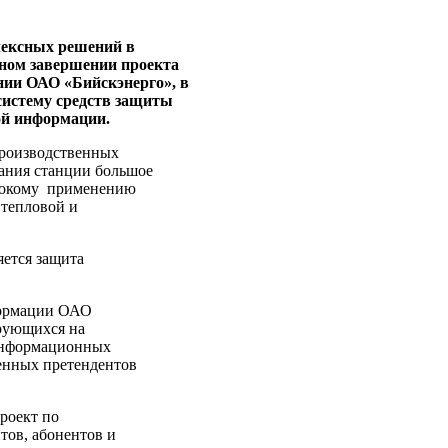
лексных решений в
шном завершении проекта
нии ОАО «Бийскэнерго», в
систему средств защиты
ой информации.
производственных
ания станции большое
ирокому применению
 тепловой и
ется защита
формации ОАО
ирующихся на
 информационных
ленных претендентов
роект по
тов, абонентов и