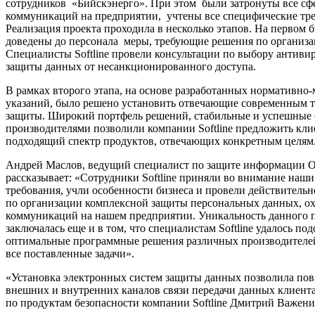
сотрудников «Бийскэнерго». При этом были затронуты все сф
коммуникаций на предприятии, учтены все специфические тре
Реализация проекта проходила в несколько этапов. На первом
доведены до персонала меры, требующие решения по организа
Специалисты Softline провели консультации по выбору антиви
защиты данных от несанкционированного доступа.
В рамках второго этапа, на основе разработанных нормативно
указаний, было решено установить отвечающие современным 
защиты. Широкий портфель решений, стабильные и успешные 
производителями позволили компании Softline предложить кли
подходящий спектр продуктов, отвечающих конкретным целя
Андрей Маслов, ведущий специалист по защите информации 
рассказывает: «Сотрудники Softline приняли во внимание наш
требования, учли особенности бизнеса и провели действитель
по организации комплексной защиты персональных данных, о
коммуникаций на нашем предприятии. Уникальность данного п
заключалась еще и в том, что специалистам Softline удалось под
оптимальные программные решения различных производителе
все поставленные задачи».
«Установка электронных систем защиты данных позволила пов
внешних и внутренних каналов связи передачи данных клиента
по продуктам безопасности компании Softline Дмитрий Важени