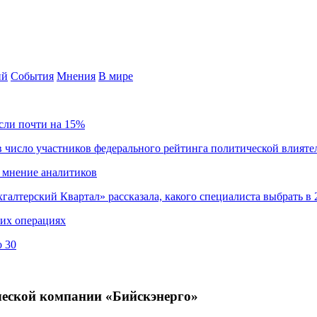
ий
События
Мнения
В мире
сли почти на 15%
 число участников федерального рейтинга политической влияте
 мнение аналитиков
хгалтерский Квартал» рассказала, какого специалиста выбрать в 
ких операциях
о 30
ической компании «Бийскэнерго»