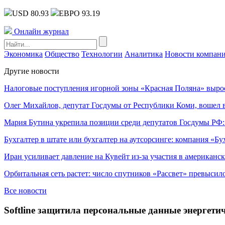
USD 80.93
ЕВРО 93.19
Онлайн журнал
Экономика
Общество
Технологии
Аналитика
Новости компан
Другие новости
Налоговые поступления игорной зоны «Красная Поляна» выро
Олег Михайлов, депутат Госдумы от Республики Коми, вошел в
Мария Бутина укрепила позиции среди депутатов Госдумы РФ:
Бухгалтер в штате или бухгалтер на аутсорсинге: компания «Бу
Иран усиливает давление на Кувейт из-за участия в американс
Орбитальная сеть растет: число спутников «Рассвет» превысил
Все новости
Softline защитила персональные данные энергет