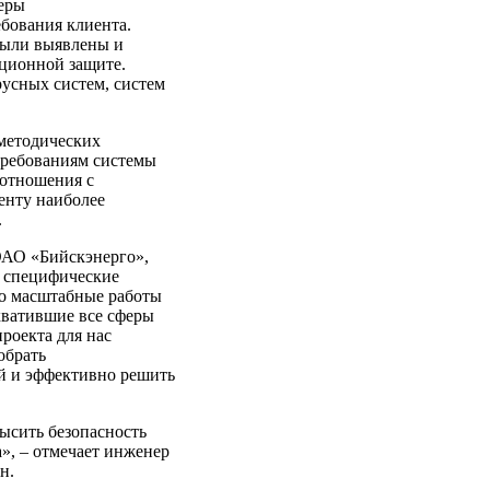
еры
бования клиента.
 были выявлены и
ционной защите.
русных систем, систем
-методических
требованиям системы
отношения с
енту наиболее
м.
ОАО «Бийскэнерго»,
и специфические
но масштабные работы
хватившие все сферы
роекта для нас
обрать
й и эффективно решить
ысить безопасность
», – отмечает инженер
н.