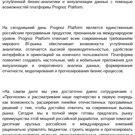
углубленной бизнес-аналитики и визуализации данных с помощью
возможностей платформы Prognoz Platform.
На сегодняшний день Prognoz Platform является единственным
российским программным продуктом, признанным на международном
уровне. Prognoz Platform отвечает всем современным требованиям
мирового BI-рынка: обеспечивает возможности углубленной
аналитики, отличается высокой производительностью, удобством
интерфейса и ориентацией на конечного пользователя. Платформа
позволяет создавать настольные, web и мобильные приложения для
визуализации и оперативного анализа данных, формирования
отчетности, моделирования и прогнозирования бизнес-процессов.
«На самом деле мы уже достаточно давно сотрудничаем с
«Прогнозом» и рассматриваем наше партнерство в первую очередь
как возможность расширения линейки отечественных программных
решений с тем, чтобы достойно ответить на современные вызовы
рынка. Сегодня мы в полной мере готовы предлагать рынку
преимущества этой мощной российской разработки, которая помогает
десяткам крупных российских и международных компаний
рационально управлять бюджетом, строить модели и прогнозировать
тенденции развития, получать консолидированную, управленческую и