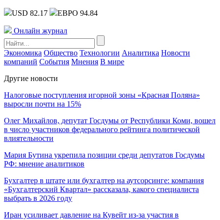
USD 82.17
ЕВРО 94.84
Онлайн журнал
Экономика
Общество
Технологии
Аналитика
Новости
компаний
События
Мнения
В мире
Другие новости
Налоговые поступления игорной зоны «Красная Поляна»
выросли почти на 15%
Олег Михайлов, депутат Госдумы от Республики Коми, вошел
в число участников федерального рейтинга политической
влиятельности
Мария Бутина укрепила позиции среди депутатов Госдумы
РФ: мнение аналитиков
Бухгалтер в штате или бухгалтер на аутсорсинге: компания
«Бухгалтерский Квартал» рассказала, какого специалиста
выбрать в 2026 году
Иран усиливает давление на Кувейт из-за участия в