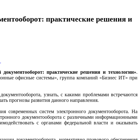
.
 документооборот: практические решения и технологии»
.
ронные офисные системы», группа компаний «Бизнес ИТ» при
 документооборота, узнать, с какими проблемами встречаются
шать прогнозы развития данного направления.
ния современных систем электронного документооборота. На
ектронного документооборота с различными информационными
модействовать с органами федеральной власти и оказывать
зации документооборота, нормативно-правового обеспечения