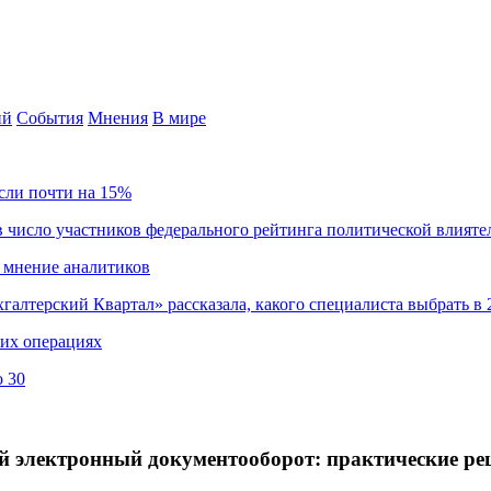
ий
События
Мнения
В мире
сли почти на 15%
 число участников федерального рейтинга политической влияте
 мнение аналитиков
хгалтерский Квартал» рассказала, какого специалиста выбрать в 
ких операциях
о 30
й электронный документооборот: практические ре