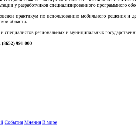
ьтации у разработчиков специализированного программного обе
проведен практикум по использованию мобильного решения и 
ской области.
 и специалистов региональных и муниципальных государственн
52) 991-000
ий
События
Мнения
В мире