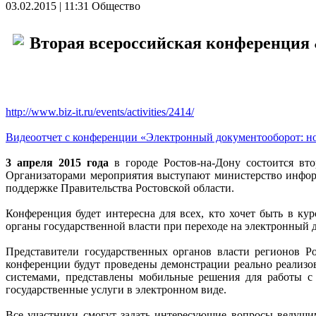
03.02.2015 | 11:31
Общество
http://www.biz-it.ru/events/activities/2414/
Видеоотчет с конференции «Электронный документооборот: но
3 апреля 2015 года
в городе Ростов-на-Дону состоится вт
Организаторами мероприятия выступают министерство инфор
поддержке Правительства Ростовской области.
Конференция будет интересна для всех, кто хочет быть в ку
органы государственной власти при переходе на электронный 
Представители государственных органов власти регионов Р
конференции будут проведены демонстрации реально реализ
системами, представлены мобильные решения для работы с 
государственные услуги в электронном виде.
Все участники смогут задать интересующие вопросы ведущи