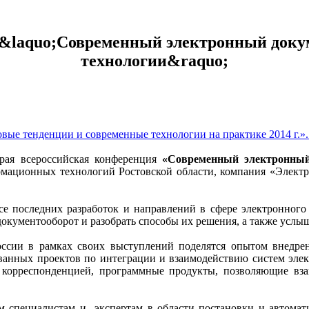
вые тенденции и современные технологии на практике 2014 г.»
орая всероссийская конференция
«Современный электронный
мационных технологий Ростовской области, компания «Элект
рсе последних разработок и направлений в сфере электронного
документооборот и разобрать способы их решения, а также услы
оссии в рамках своих выступлений поделятся опытом внедре
ованных проектов по интеграции и взаимодействию систем эл
корреспонденцией, программные продукты, позволяющие взаи
м специалистам и экспертам в области постановки и автомати