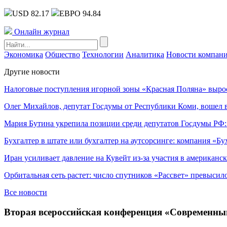
USD 82.17
ЕВРО 94.84
Онлайн журнал
Экономика
Общество
Технологии
Аналитика
Новости компан
Другие новости
Налоговые поступления игорной зоны «Красная Поляна» выро
Олег Михайлов, депутат Госдумы от Республики Коми, вошел в
Мария Бутина укрепила позиции среди депутатов Госдумы РФ:
Бухгалтер в штате или бухгалтер на аутсорсинге: компания «Бу
Иран усиливает давление на Кувейт из-за участия в американс
Орбитальная сеть растет: число спутников «Рассвет» превысил
Все новости
Вторая всероссийская конференция «Современны