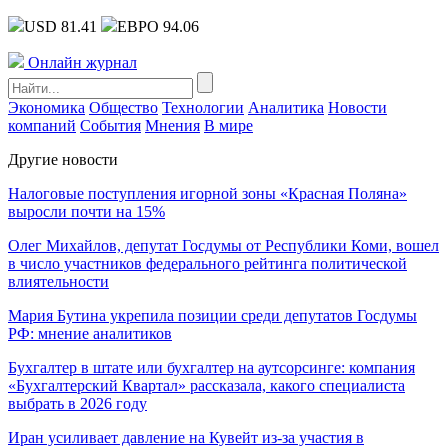
USD 81.41
ЕВРО 94.06
Онлайн журнал
Экономика
Общество
Технологии
Аналитика
Новости
компаний
События
Мнения
В мире
Другие новости
Налоговые поступления игорной зоны «Красная Поляна»
выросли почти на 15%
Олег Михайлов, депутат Госдумы от Республики Коми, вошел
в число участников федерального рейтинга политической
влиятельности
Мария Бутина укрепила позиции среди депутатов Госдумы
РФ: мнение аналитиков
Бухгалтер в штате или бухгалтер на аутсорсинге: компания
«Бухгалтерский Квартал» рассказала, какого специалиста
выбрать в 2026 году
Иран усиливает давление на Кувейт из-за участия в