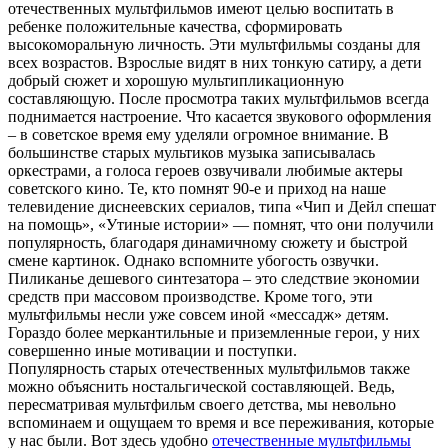
отечественных мультфильмов имеют целью воспитать в
ребенке положительные качества, сформировать
высокоморальную личность. Эти мультфильмы созданы для
всех возрастов. Взрослые видят в них тонкую сатиру, а дети
добрый сюжет и хорошую мультипликационную
составляющую. После просмотра таких мультфильмов всегда
поднимается настроение. Что касается звукового оформления
– в советское время ему уделяли огромное внимание. В
большинстве старых мультиков музыка записывалась
оркестрами, а голоса героев озвучивали любимые актеры
советского кино. Те, кто помнят 90-е и приход на наше
телевидение диснеевских сериалов, типа «Чип и Дейл спешат
на помощь», «Утиные истории» — помнят, что они получили
популярность, благодаря динамичному сюжету и быстрой
смене картинок. Однако вспомните убогость озвучки.
Пиликанье дешевого синтезатора – это следствие экономии
средств при массовом производстве. Кроме того, эти
мультфильмы несли уже совсем иной «мессадж» детям.
Гораздо более меркантильные и приземленные герои, у них
совершенно иные мотивации и поступки.
Популярность старых отечественных мультфильмов также
можно объяснить ностальгической составляющей. Ведь,
пересматривая мультфильм своего детства, мы невольно
вспоминаем и ощущаем то время и все переживания, которые
у нас были. Вот здесь удобно
отечественные мультфильмы