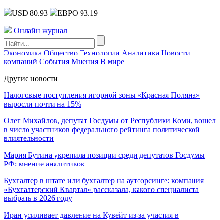
USD 80.93
ЕВРО 93.19
Онлайн журнал
Экономика
Общество
Технологии
Аналитика
Новости
компаний
События
Мнения
В мире
Другие новости
Налоговые поступления игорной зоны «Красная Поляна»
выросли почти на 15%
Олег Михайлов, депутат Госдумы от Республики Коми, вошел
в число участников федерального рейтинга политической
влиятельности
Мария Бутина укрепила позиции среди депутатов Госдумы
РФ: мнение аналитиков
Бухгалтер в штате или бухгалтер на аутсорсинге: компания
«Бухгалтерский Квартал» рассказала, какого специалиста
выбрать в 2026 году
Иран усиливает давление на Кувейт из-за участия в