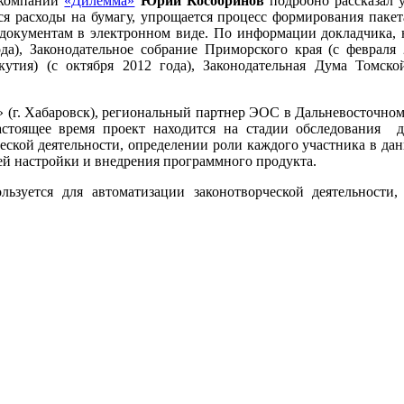
 компании
«Дилемма»
Юрий Кособринов
подробно рассказал 
я расходы на бумагу, упрощается процесс формирования пакет
 документам в электронном виде. По информации докладчика,
да), Законодательное собрание Приморского края (с февраля 
утия) (с октября 2012 года), Законодательная Дума Томской
(г. Хабаровск), региональный партнер ЭОС в Дальневосточно
стоящее время проект находится на стадии обследования 
еской деятельности, определении роли каждого участника в дан
й настройки и внедрения программного продукта.
зуется для автоматизации законотворческой деятельности,