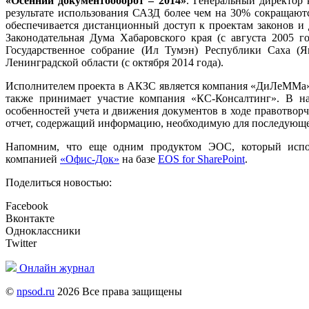
«Осенний документооборот – 2014»
. Генеральный директор
результате использования САЗД более чем на 30% сокращаютс
обеспечивается дистанционный доступ к проектам законов и
Законодательная Дума Хабаровского края (с августа 2005 го
Государственное собрание (Ил Тумэн) Республики Саха (Як
Ленинградской области (с октября 2014 года).
Исполнителем проекта в АКЗС является компания «ДиЛеММа» 
также принимает участие компания «КС-Консалтинг». В на
особенностей учета и движения документов в ходе правотворч
отчет, содержащий информацию, необходимую для последующе
Напомним, что еще одним продуктом ЭОС, который исполь
компанией
«Офис-Док»
на базе
EOS for SharePoint
.
Поделиться новостью:
Facebook
Вконтакте
Одноклассники
Twitter
Онлайн журнал
©
npsod.ru
2026 Все права защищены