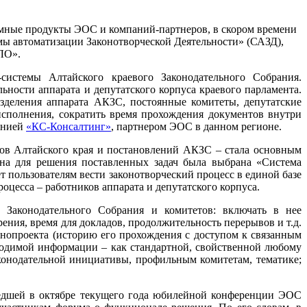
ммные продукты ЭОС и компаний-партнеров, в скором времени
емы автоматизации Законотворческой Деятельности» (САЗД),
ЛО».
системы Алтайского краевого Законодательного Собрания.
ности аппарата и депутатского корпуса краевого парламента.
азделения аппарата АКЗС, постоянные комитеты, депутатские
сполнения, сократить время прохождения документов внутри
панией
«КС-Консалтинг»
, партнером ЭОС в данном регионе.
нов Алтайского края и постановлений АКЗС – стала основным
на для решения поставленных задач была выбрана «Система
 пользователям вести законотворческий процесс в единой базе
оцесса – работников аппарата и депутатского корпуса.
й Законодательного Собрания и комитетов: включать в нее
ения, время для докладов, продолжительность перерывов и т.д.
онопроекта (историю его прохождения с доступом к связанным
водимой информации – как стандартной, свойственной любому
аконодательной инициативы, профильным комитетам, тематике;
едшей в октябре текущего года юбилейной конференции ЭОС