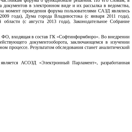
участникам форума о функционале решения. По его словам, в
а документов в электронном виде и их рассылка в ведомства,
 на момент проведения форума пользователями САЗД являлись
2009 года), Дума города Владивостока (с января 2011 года),
 области (с августа 2013 года), Законодательное Собрание
м ФО, входящая в состав ГК «Софтинформбюро». Во внедрении
действующего документооборота, заключающемся в изучении
ном процессе. Результатом обследования станет аналитический
 является АСОЗД «Электронный Парламент», разработанная