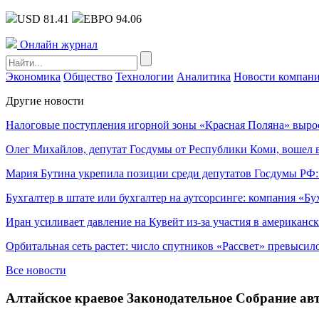
USD 81.41
ЕВРО 94.06
Онлайн журнал
Экономика
Общество
Технологии
Аналитика
Новости компан
Другие новости
Налоговые поступления игорной зоны «Красная Поляна» выро
Олег Михайлов, депутат Госдумы от Республики Коми, вошел в
Мария Бутина укрепила позиции среди депутатов Госдумы РФ:
Бухгалтер в штате или бухгалтер на аутсорсинге: компания «Бу
Иран усиливает давление на Кувейт из-за участия в американс
Орбитальная сеть растет: число спутников «Рассвет» превысил
Все новости
Алтайское краевое Законодательное Собрание ав