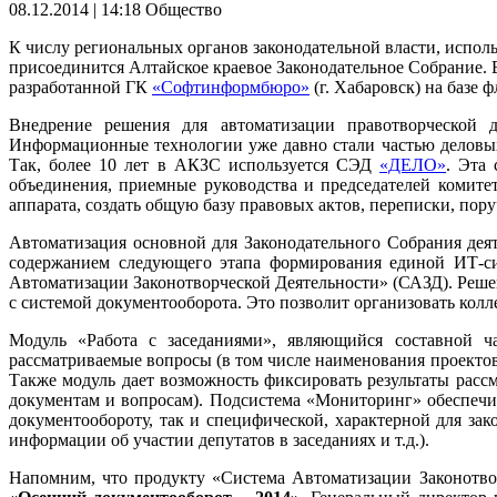
08.12.2014 | 14:18
Общество
К числу региональных органов законодательной власти, испо
присоединится Алтайское краевое Законодательное Собрание. 
разработанной ГК
«Софтинформбюро»
(г. Хабаровск) на баз
Внедрение решения для автоматизации правотворческой д
Информационные технологии уже давно стали частью деловых 
Так, более 10 лет в АКЗС используется СЭД
«ДЕЛО»
. Эта
объединения, приемные руководства и председателей комит
аппарата, создать общую базу правовых актов, переписки, по
Автоматизация основной для Законодательного Собрания дея
содержанием следующего этапа формирования единой ИТ-си
Автоматизации Законотворческой Деятельности» (САЗД). Решен
с системой документооборота. Это позволит организовать колл
Модуль «Работа с заседаниями», являющийся составной ча
рассматриваемые вопросы (в том числе наименования проектов 
Также модуль дает возможность фиксировать результаты расс
документам и вопросам). Подсистема «Мониторинг» обеспечи
документообороту, так и специфической, характерной для за
информации об участии депутатов в заседаниях и т.д.).
Напомним, что продукту «Система Автоматизации Законотво