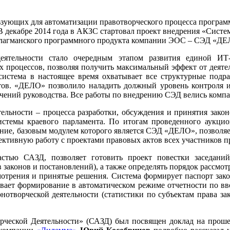
льзующих для автоматизации правотворческого процесса програ
В декабре 2014 года в АКЗС стартовал проект внедрения «Сист
е флагманского программного продукта компании ЭОС – СЭД «ДЕ
еятельности стало очередным этапом развития единой ИТ-
процессов, позволяя получить максимальный эффект от деятель
 система в настоящее время охватывает все структурные подр
етов. «ДЕЛО» позволило наладить должный уровень контроля и
ручений руководства. Все работы по внедрению СЭД велись ком
тельности – процесса разработки, обсуждения и принятия зако
стемы краевого парламента. По итогам проведенного аукцио
ие, базовым модулем которого является СЭД «ДЕЛО», позволяет
ективную работу с проектами правовых актов всех участников пр
стью САЗД, позволяет готовить проект повестки заседани
законов и постановлений), а также определять порядок рассмотр
мотрения и принятые решения. Система формирует паспорт зак
вает формирование в автоматическом режиме отчетности по в
конотворческой деятельности (статистики по субъектам права з
рческой Деятельности» (САЗД) был посвящен доклад на прош