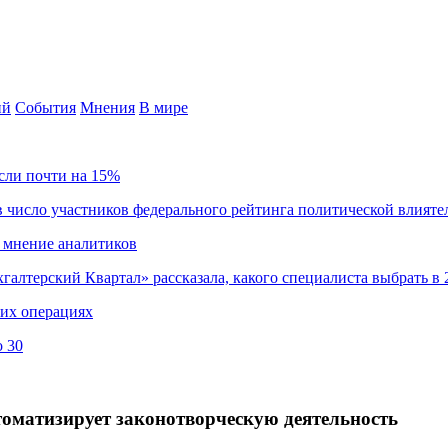
ий
События
Мнения
В мире
сли почти на 15%
 число участников федерального рейтинга политической влияте
 мнение аналитиков
хгалтерский Квартал» рассказала, какого специалиста выбрать в 
ких операциях
о 30
томатизирует законотворческую деятельность