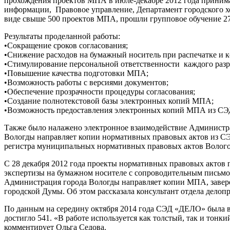
прохождения проектов МПА в июле-декабре 2012 года приним
информации, Правовое управление, Департамент городского х
виде свыше 500 проектов МПА, прошли групповое обучение 27
Результаты проделанной работы:
•Сокращение сроков согласования;
•Снижение расходов на бумажный носитель при распечатке и 
•Стимулирование персональной ответственности каждого раз
•Повышение качества подготовки МПА;
•Возможность работы с версиями документов;
•Обеспечение прозрачности процедуры согласования;
•Создание полнотекстовой базы электронных копий МПА;
•Возможность предоставления электронных копий МПА из С
Также было налажено электронное взаимодействие Администра
Вологды направляет копии нормативных правовых актов из СЭ
регистра муниципальных нормативных правовых актов Волого
С 28 декабря 2012 года проекты нормативных правовых актов
экспертизы на бумажном носителе с сопроводительным письмом
Администрация города Вологды направляет копии МПА, завер
городской Думы. Об этом рассказала консультант отдела дело
По данным на середину октября 2014 года СЭД «ДЕЛО» была в
достигло 541. «В работе используется как толстый, так и тон
комментирует Ольга Седова.