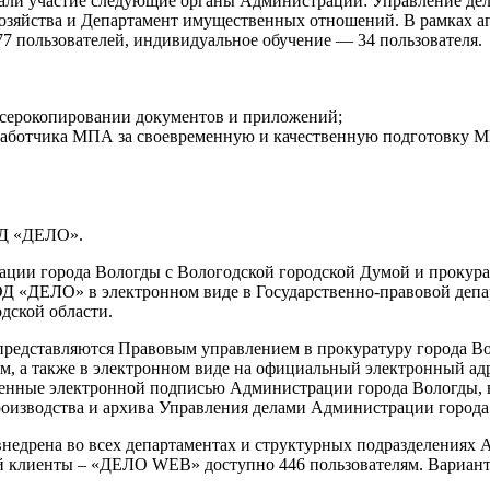
али участие следующие органы Администрации: Управление де
озяйства и Департамент имущественных отношений. В рамках а
7 пользователей, индивидуальное обучение — 34 пользователя.
ксерокопировании документов и приложений;
работчика МПА за своевременную и качественную подготовку 
ЭД «ДЕЛО».
ции города Вологды с Вологодской городской Думой и прокура
Д «ДЕЛО» в электронном виде в Государственно-правовой депар
дской области.
 представляются Правовым управлением в прокуратуру города В
, а также в электронном виде на официальный электронный адре
енные электронной подписью Администрации города Вологды, в
производства и архива Управления делами Администрации города
недрена во всех департаментах и структурных подразделениях
кий клиенты – «ДЕЛО WEB» доступно 446 пользователям. Вариант