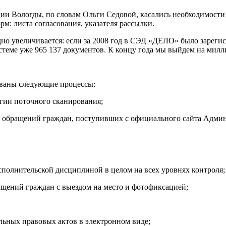
ии Вологды, по словам Ольги Седовой, касались необходимост
м: листа согласования, указателя рассылки.
о увеличивается: если за 2008 год в СЭД «ДЕЛО» было зарегистр
истеме уже 965 137 документов. К концу года мы выйдем на мил
ваны следующие процессы:
огии поточного сканирования;
ле обращений граждан, поступивших с официального сайта Адми
сполнительской дисциплиной в целом на всех уровнях контроля;
ащений граждан с выездом на место и фотофиксацией;
льных правовых актов в электронном виде;