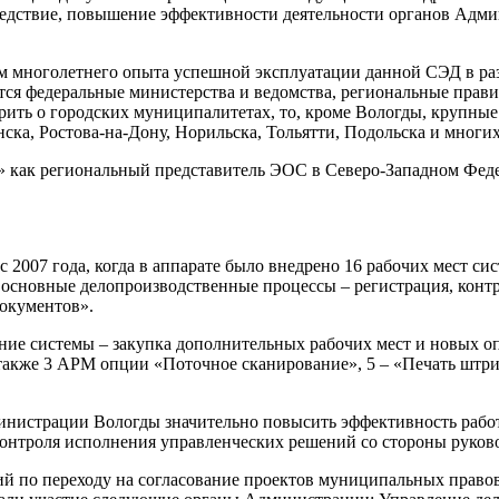
ледствие, повышение эффективности деятельности органов Адми
многолетнего опыта успешной эксплуатации данной СЭД в разл
я федеральные министерства и ведомства, региональные правит
рить о городских муниципалитетах, то, кроме Вологды, крупны
ка, Ростова-на-Дону, Норильска, Тольятти, Подольска и многих
к» как региональный представитель ЭОС в Северо-Западном Фе
2007 года, когда в аппарате было внедрено 16 рабочих мест 
основные делопроизводственные процессы – регистрация, контр
окументов».
ение системы – закупка дополнительных рабочих мест и новых о
акже 3 АРМ опции «Поточное сканирование», 5 – «Печать штри
истрации Вологды значительно повысить эффективность работы
онтроля исполнения управленческих решений со стороны руково
й по переходу на согласование проектов муниципальных право