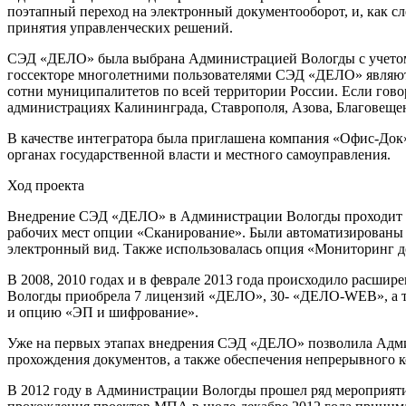
поэтапный переход на электронный документооборот, и, как с
принятия управленческих решений.
СЭД «ДЕЛО» была выбрана Администрацией Вологды с учетом 
госсекторе многолетними пользователями СЭД «ДЕЛО» являютс
сотни муниципалитетов по всей территории России. Если гово
администрациях Калининграда, Ставрополя, Азова, Благовещенс
В качестве интегратора была приглашена компания «Офис-До
органах государственной власти и местного самоуправления.
Ход проекта
Внедрение СЭД «ДЕЛО» в Администрации Вологды проходит с 
рабочих мест опции «Сканирование». Были автоматизированы 
электронный вид. Также использовалась опция «Мониторинг д
В 2008, 2010 годах и в феврале 2013 года происходило расшир
Вологды приобрела 7 лицензий «ДЕЛО», 30- «ДЕЛО-WEB», а т
и опцию «ЭП и шифрование».
Уже на первых этапах внедрения СЭД «ДЕЛО» позволила Админ
прохождения документов, а также обеспечения непрерывного к
В 2012 году в Администрации Вологды прошел ряд мероприяти