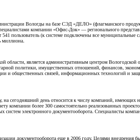
инистрации Вологды на базе СЭД «ДЕЛО» (флагманского продукт
специалистами компании «Офис-Док» — регионального представ
 541 пользователь (к системе подключены все муниципальные сл
ь миллиона.
дской области, является административным центром Вологодской
тарной политики, имущественных отношений, финансов, экономи
ции и общественных связей, информационных технологий и защ
ду, на сегодняшний день относится к числу компаний, имеющих
ету компании более 300 самостоятельно реализованных проектов
 систем электронного документооборота. Специалисты компании
зации документооборота еще в 2006 году. Целями внедрения бы