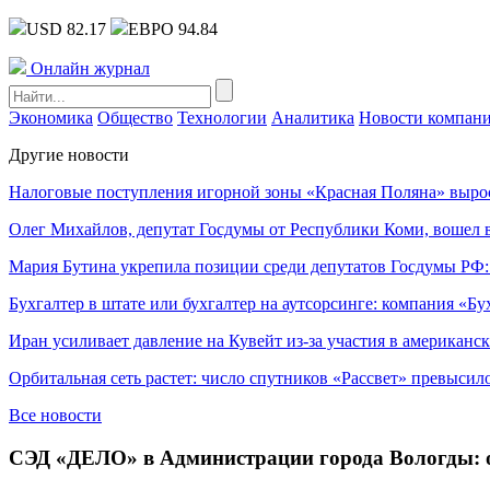
USD 82.17
ЕВРО 94.84
Онлайн журнал
Экономика
Общество
Технологии
Аналитика
Новости компан
Другие новости
Налоговые поступления игорной зоны «Красная Поляна» выро
Олег Михайлов, депутат Госдумы от Республики Коми, вошел в
Мария Бутина укрепила позиции среди депутатов Госдумы РФ:
Бухгалтер в штате или бухгалтер на аутсорсинге: компания «Бу
Иран усиливает давление на Кувейт из-за участия в американс
Орбитальная сеть растет: число спутников «Рассвет» превысил
Все новости
СЭД «ДЕЛО» в Администрации города Вологды: о