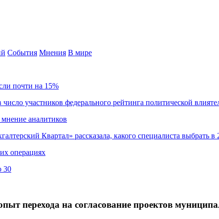
ий
События
Мнения
В мире
сли почти на 15%
 число участников федерального рейтинга политической влияте
 мнение аналитиков
хгалтерский Квартал» рассказала, какого специалиста выбрать в 
ких операциях
о 30
пыт перехода на согласование проектов муниципа