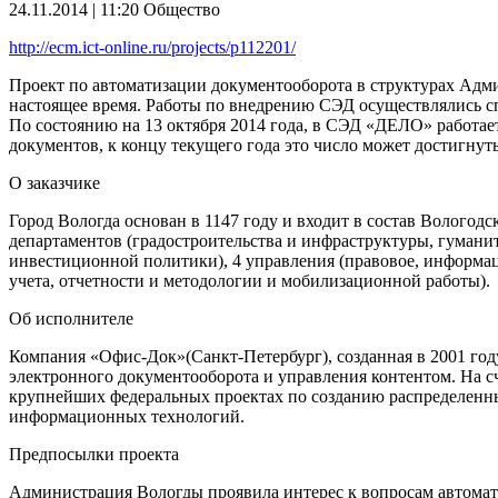
24.11.2014 | 11:20
Общество
http://ecm.ict-online.ru/projects/p112201/
Проект по автоматизации документооборота в структурах Адм
настоящее время. Работы по внедрению СЭД осуществлялись 
По состоянию на 13 октября 2014 года, в СЭД «ДЕЛО» работает
документов, к концу текущего года это число может достигнут
О заказчике
Город Вологда основан в 1147 году и входит в состав Волого
департаментов (градостроительства и инфраструктуры, гумани
инвестиционной политики), 4 управления (правовое, информа
учета, отчетности и методологии и мобилизационной работы).
Об исполнителе
Компания «Офис-Док»(Санкт-Петербург), созданная в 2001 го
электронного документооборота и управления контентом. На сч
крупнейших федеральных проектах по созданию распределенных
информационных технологий.
Предпосылки проекта
Администрация Вологды проявила интерес к вопросам автомати