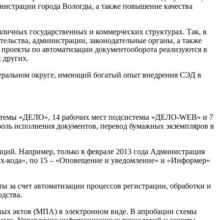
нистрации города Вологды, а также повышение качества
ичных государственных и коммерческих структурах. Так, в
ельства, администрации, законодательные органы, а также
е проекты по автоматизации документооборота реализуются в
 других.
деральном округе, имеющий богатый опыт внедрения СЭД в
системы «ДЕЛО», 14 рабочих мест подсистемы «ДЕЛО-WEB» и 7
оль исполнения документов, перевод бумажных экземпляров в
пций. Например, только в феврале 2013 года Администрация
х-кода», по 15 – «Оповещение и уведомление» и «Информер»
 за счет автоматизации процессов регистрации, обработки и
дства.
вых актов (МПА) в электронном виде. В апробации схемы