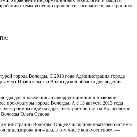
лами, Управление информационных технологий и защиты
пробации схемы успешно прошли согласование в электронном
МПА;
турой города Вологды. С 2013 года Администрация города
тамент Правительства Вологодской области для ведения
ологды для проведения антикоррупционной и правовой
с прокуратуры города Вологды. А с 13 августа 2013 года
 электронном виде на адрес электронной почты Вологодской
 Вологды Ольга Седова.
 Администрации Вологды. Общее число пользователей системы
ов лицензирования – два, в том числе конкурентное», —