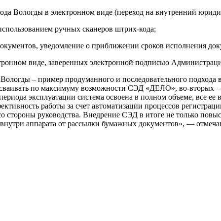
да Вологды в электронном виде (переход на внутренний юриди
использованием ручных сканеров штрих-кода;
документов, уведомление о приближении сроков исполнения док
тронном виде, заверенных электронной подписью Администраци
ологды – пример продуманного и последовательного подхода в 
сваивать по максимуму возможности СЭД «ДЕЛО», во-вторых – п
периода эксплуатации система освоена в полном объеме, все е
тивность работы за счет автоматизации процессов регистрации
о стороны руководства. Внедрение СЭД в итоге не только повы
я внутри аппарата от рассылки бумажных документов», — отмеч