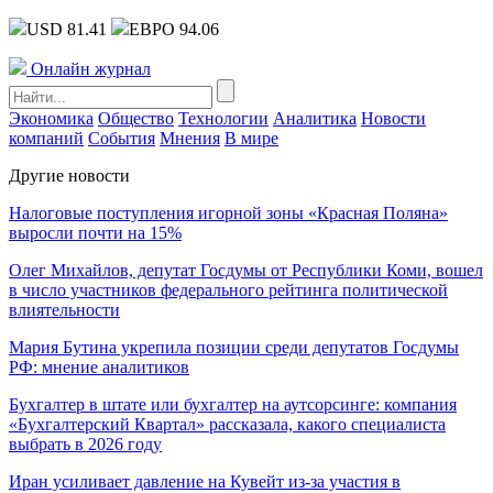
USD 81.41
ЕВРО 94.06
Онлайн журнал
Экономика
Общество
Технологии
Аналитика
Новости
компаний
События
Мнения
В мире
Другие новости
Налоговые поступления игорной зоны «Красная Поляна»
выросли почти на 15%
Олег Михайлов, депутат Госдумы от Республики Коми, вошел
в число участников федерального рейтинга политической
влиятельности
Мария Бутина укрепила позиции среди депутатов Госдумы
РФ: мнение аналитиков
Бухгалтер в штате или бухгалтер на аутсорсинге: компания
«Бухгалтерский Квартал» рассказала, какого специалиста
выбрать в 2026 году
Иран усиливает давление на Кувейт из-за участия в