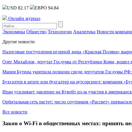
USD 82.17
ЕВРО 94.84
Онлайн журнал
Экономика
Общество
Технологии
Аналитика
Новости компан
Другие новости
Налоговые поступления игорной зоны «Красная Поляна» выро
Олег Михайлов, депутат Госдумы от Республики Коми, вошел в
Мария Бутина укрепила позиции среди депутатов Госдумы РФ:
Бухгалтер в штате или бухгалтер на аутсорсинге: компания «Бу
Иран усиливает давление на Кувейт из-за участия в американс
Орбитальная сеть растет: число спутников «Рассвет» превысил
Все новости
Закон о Wi-Fi в общественных местах: принять не