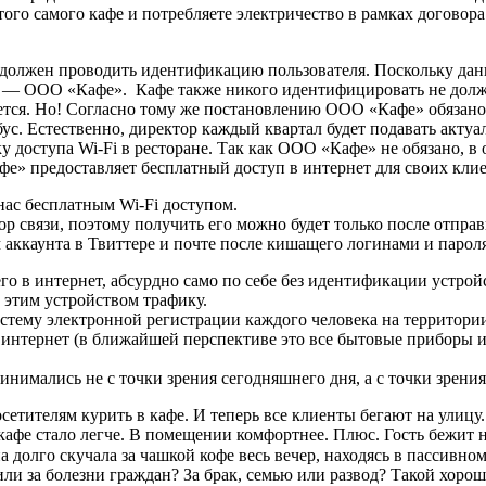
этого самого кафе и потребляете электричество в рамках догово
олжен проводить идентификацию пользователя. Поскольку данну
нент — ООО «Кафе». Кафе также никого идентифицировать не долж
яется. Но! Согласно тому же постановлению ООО «Кафе» обязано 
бус. Естественно, директор каждый квартал будет подавать акту
 доступа Wi-Fi в ресторане. Так как ООО «Кафе» не обязано, в 
» предоставляет бесплатный доступ в интернет для своих клие
нас бесплатным Wi-Fi доступом.
атор связи, поэтому получить его можно будет только после от
аккаунта в Твиттере и почте после кишащего логинами и пароля
о в интернет, абсурдно само по себе без идентификации устрой
 этим устройством трафику.
истему электронной регистрации каждого человека на территори
и интернет (в ближайшей перспективе это все бытовые приборы и
ринимались не с точки зрения сегодняшнего дня, а с точки зрен
сетителям курить в кафе. И теперь все клиенты бегают на улицу.
афе стало легче. В помещении комфортнее. Плюс. Гость бежит на
а долго скучала за чашкой кофе весь вечер, находясь в пассивн
или за болезни граждан? За брак, семью или развод? Такой хороши