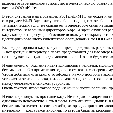
включаете свое зарядное устройство в электрическую розетку 
вами и ООО «Кафе».
В этой ситуации наш провайдер РосТелеБиМТС не может и не д
сам раздает Wi-Fi. Здесь же у него абонент один, и этот або
телематических услуг не оказывает и оператором связи не явл
интернетом, заверенный директором кафе. И здесь случился ре
кафе, которые на регулярной основе используют открытую точку
идентифицированного клиентского оборудования, то ООО «Кафе
Вывод: рестораны и кафе могут и впредь продолжать радовать 
А вот доступ к интернету в парке предоставляет для нас опер
не придумаешь ситуацию для мошенников! Что там будет взлом 
И еще немного. Желание идентифицировать человека, входящег
бессмысленна без применения здравого смысла к сгенеренному
Чтобы добиться хоть какого-то эффекта, нужно построить экос
устройства этого человека, которое может подключиться к сет
между человеком и списком устройств.
Очень хочется, чтобы такого рода «законы и постановления» п
И еще надо подумать про наше кафе. Не так давно запретили по
однозначно невозможно. Есть плюсы. Есть минусы. Дышать в к
бежит нимфа «угостите сигареткой», которая до принятия закон
интересно — когда закон вносили, то авторы были за здоровье 