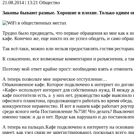
21.08.2014 | 13:21
Общество
Законы бывают разные. Хорошие и плохие. Только одним о
Трудно было предвидеть, что первые обращения ко мне как к 
кафе. Конечно же, еще никто их не успел обидеть, и само обра
Так всё-таки, можно или нельзя предоставлять гостям рестора
К сожалению, все возможные комментарии и разъяснения, а так
Поэтому мой ответ крайне прост: необходимо взять и отменить 
А теперь позвольте мне лирическое отступление…
Обыкновенное кафе. Которое подключено к интернет по дого
«Кафе» использует интернет для собственных нужд. И между де
кафе посетители есть, а у них нет, руководство кафе выяснило 
офисного планктона, продолжающего работать во время обеда,
конкурентное неравенство. И вот в нашем кафе работает роуте
среди ясного неба Постановление №758! Что делать? Выключить
именно таков: и да и нет. Вроде как нарушало и до постановлени
А теперь на пальцах.Кафе подключено к интернету на основани
имеет, как узел связи не зарегистрировано), поскольку всего 