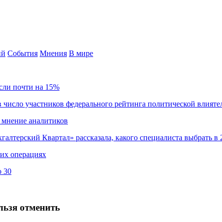
ий
События
Мнения
В мире
сли почти на 15%
 число участников федерального рейтинга политической влияте
 мнение аналитиков
хгалтерский Квартал» рассказала, какого специалиста выбрать в 
ких операциях
о 30
льзя отменить