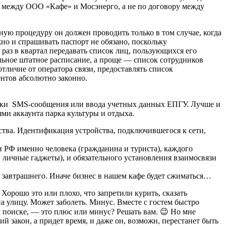
ра между ООО «Кафе» и Мосэнерго, а не по договору между
ю процедуру он должен проводить только в том случае, когда
но и спрашивать паспорт не обязано, поскольку
раз в квартал передавать список лиц, пользующихся его
альное штатное расписание, а проще — список сотрудников
отличие от оператора связи, предоставлять список
нтов абсолютно законно.
правки SMS-сообщения или ввода учетных данных ЕПГУ. Лучше и
ми аккаунта парка культуры и отдыха.
ства. Идентификация устройства, подключившегося к сети,
и РФ именно человека (гражданина и туриста), каждого
 личные гаджеты), и обязательного установления взаимосвязи
ия завтрашнего. Иначе бизнес в нашем кафе будет сжиматься…
 Хорошо это или плохо, что запретили курить, сказать
 улицу. Может заболеть. Минус. Вместе с гостем быстро
ом поиске, — это плюс или минус? Решать вам. 😉 Но мне
й закон, а придет время, и даже он, возможн, перестанет быть