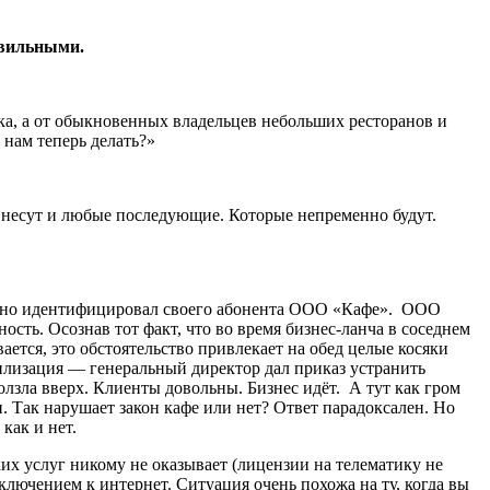
авильными.
ка, а от обыкновенных владельцев небольших ресторанов и
 нам теперь делать?»
 внесут и любые последующие. Которые непременно будут.
ачно идентифицировал своего абонента ООО «Кафе». ООО
сть. Осознав тот факт, что во время бизнес-ланча в соседнем
ается, это обстоятельство привлекает на обед целые косяки
илизация — генеральный директор дал приказ устранить
лзла вверх. Клиенты довольны. Бизнес идёт. А тут как гром
. Так нарушает закон кафе или нет? Ответ парадоксален. Но
 как и нет.
их услуг никому не оказывает (лицензии на телематику не
ключением к интернет. Ситуация очень похожа на ту, когда вы