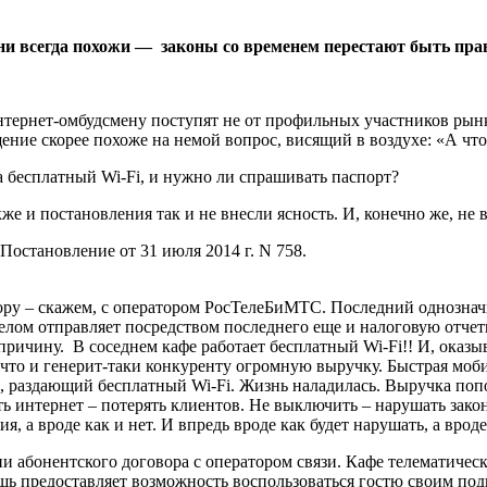
ни всегда похожи — законы со временем перестают быть пр
интернет-омбудсмену поступят не от профильных участников рын
щение скорее похоже на немой вопрос, висящий в воздухе: «А что
на бесплатный Wi-Fi, и нужно ли спрашивать паспорт?
же и постановления так и не внесли ясность. И, конечно же, не
Постановление от 31 июля 2014 г. N 758.
вору – скажем, с оператором РосТелеБиМТС. Последний однозн
лом отправляет посредством последнего еще и налоговую отчетно
причину. В соседнем кафе работает бесплатный Wi-Fi!! И, оказыв
 что и генерит-таки конкуренту огромную выручку. Быстрая моб
р, раздающий бесплатный Wi-Fi. Жизнь наладилась. Выручка попо
 интернет – потерять клиентов. Не выключить – нарушать закон
я, а вроде как и нет. И впредь вроде как будет нарушать, а вроде
и абонентского договора с оператором связи. Кафе телематическ
лишь предоставляет возможность воспользоваться гостю своим под