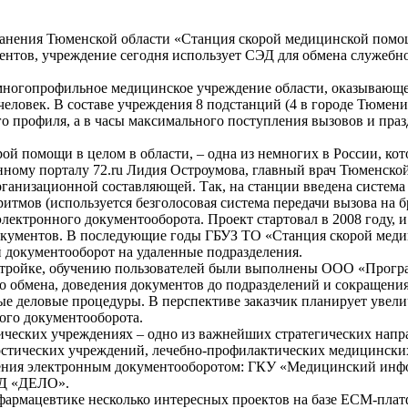
ранения Тюменской области «Станция скорой медицинской помощ
ентов, учреждение сегодня использует СЭД для обмена служебн
ногопрофильное медицинское учреждение области, оказывающе
еловек. В составе учреждения 8 подстанций (4 в городе Тюмени
го профиля, а в часы максимального поступления вызовов и пра
ой помощи в целом в области, – одна из немногих в России, ко
ному порталу 72.ru Лидия Остроумова, главный врач Тюменской
ганизационной составляющей. Так, на станции введена система 
ритмов (используется безголосовая система передачи вызова на
лектронного документооборота. Проект стартовал в 2008 году, 
окументов. В последующие годы ГБУЗ ТО «Станция скорой меди
 документооборот на удаленные подразделения.
астройке, обучению пользователей были выполнены ООО «Прогр
 обмена, доведения документов до подразделений и сокращени
е деловые процедуры. В перспективе заказчик планирует увели
ого документооборота.
ческих учреждениях – одно из важнейших стратегических напр
остических учреждений, лечебно-профилактических медицински
ления электронным документооборотом: ГКУ «Медицинский инфо
ЭД «ДЕЛО».
армацевтике несколько интересных проектов на базе ECM-платфор