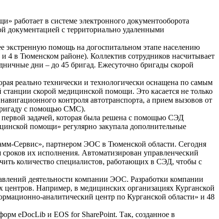
и» работает в системе электронного документооборота
ой документацией с территориально удаленными
е экстренную помощь на догоспитальном этапе населению
 и 4 в Тюменском районе). Коллектив сотрудников насчитывает
здничные дни – до 45 бригад. Ежесуточно бригады скорой
торая реально технически и технологически оснащена по самым
 станции скорой медицинской помощи. Это касается не только
навигационного контроля автотранспорта, а прием вызовов от
 бригаду с помощью СМС).
и первой задачей, которая была решена с помощью СЭД
цинской помощи» регулярно закупала дополнительные
амм-Сервис», партнером ЭОС в Тюменской области. Сегодня
я сроков их исполнения. Автоматизирован управленческий
чить количество специалистов, работающих в СЭД, чтобы с
авлений деятельности компании ЭОС. Разработки компании
х центров. Например, в медицинских организациях Курганской
рмационно-аналитический центр по Курганской области» и 48
м eDocLib и EOS for SharePoint. Так, созданное в