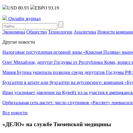
USD 80.93
ЕВРО 93.19
Онлайн журнал
Экономика
Общество
Технологии
Аналитика
Новости компан
Другие новости
Налоговые поступления игорной зоны «Красная Поляна» выро
Олег Михайлов, депутат Госдумы от Республики Коми, вошел в
Мария Бутина укрепила позиции среди депутатов Госдумы РФ:
Бухгалтер в штате или бухгалтер на аутсорсинге: компания «Бу
Иран усиливает давление на Кувейт из-за участия в американс
Орбитальная сеть растет: число спутников «Рассвет» превысил
Все новости
«ДЕЛО» на службе Тюменской медицины