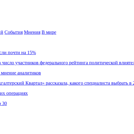
ий
События
Мнения
В мире
сли почти на 15%
 число участников федерального рейтинга политической влияте
 мнение аналитиков
хгалтерский Квартал» рассказала, какого специалиста выбрать в 
ких операциях
о 30