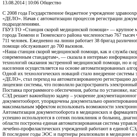
13.08.2014 | 10:06
Общество
С 2008 года Государственное бюджетное учреждение здравоох
«ДЕЛО». Начав с автоматизации процессов регистрации докум
подразделениями.
ГБУЗ ТО «Станция скорой медицинской помощи» — крупное м
города Тюмени и Тюменского района численностью 767 тысяч ч
711 человек. Ежедневно на линии работает 38 бригад различно
помощи обслуживают до 700 вызовов.
«Наша станция скорой медицинской помощи, как и служба скор
современным стандартам», — сказала в интервью информацион
технологий оказания экстренной медицинской помощи, но и ор
населения осуществляется на основе автоматизированных алго
Одной их технологических новаций стало внедрение системы э
«ДЕЛО», стал переход на автоматизированную регистрацию д
лицензии системы, что позволило распространить электронный
Поставка программного обеспечения, работы по установке, н
СЭД решает важнейшую задачу – ускорение документационного
документооборот, упорядочены документально ориентированны
максимальным эффектом использовать возможности электронн
Автоматизация документооборота в медицинских и фармацевти
успешно используются в сотнях поликлиник и больниц, диагн
области построена единая автоматизированная система управ
лечебно-профилактических учреждений работают в единой С
В последние годы ЭОС и партнеры реализовали в медицине и ф