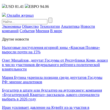
USD 81.41
ЕВРО 94.06
Онлайн журнал
Экономика
Общество
Технологии
Аналитика
Новости
компаний
События
Мнения
В мире
Другие новости
Налоговые поступления игорной зоны «Красная Поляна»
выросли почти на 15%
Олег Михайлов, депутат Госдумы от Республики Коми, вошел
в число участников федерального рейтинга политической
влиятельности
Мария Бутина укрепила позиции среди депутатов Госдумы
РФ: мнение аналитиков
Бухгалтер в штате или бухгалтер на аутсорсинге: компания
«Бухгалтерский Квартал» рассказала, какого специалиста
выбрать в 2026 году
Иран усиливает давление на Кувейт из-за участия в