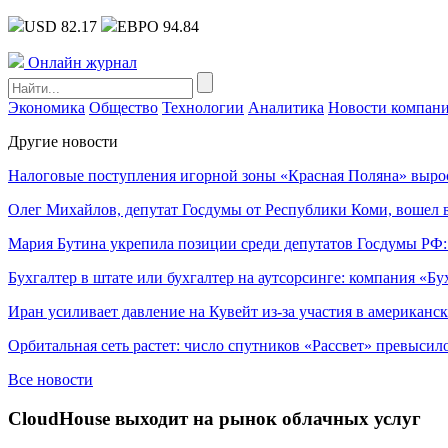
USD 82.17
ЕВРО 94.84
Онлайн журнал
Экономика
Общество
Технологии
Аналитика
Новости компан
Другие новости
Налоговые поступления игорной зоны «Красная Поляна» выро
Олег Михайлов, депутат Госдумы от Республики Коми, вошел в
Мария Бутина укрепила позиции среди депутатов Госдумы РФ:
Бухгалтер в штате или бухгалтер на аутсорсинге: компания «Бу
Иран усиливает давление на Кувейт из-за участия в американс
Орбитальная сеть растет: число спутников «Рассвет» превысил
Все новости
CloudHouse выходит на рынок облачных услуг