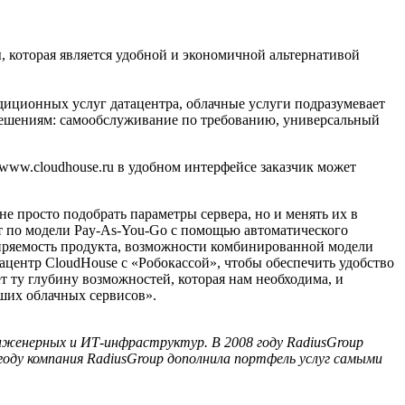
 которая является удобной и экономичной альтернативой
диционных услуг датацентра, облачные услуги подразумевает
 решениям: самообслуживание по требованию, универсальный
www.cloudhouse.ru в удобном интерфейсе заказчик может
е просто подобрать параметры сервера, но и менять их в
ит по модели Pay-As-You-Go с помощью автоматического
иряемость продукта, возможности комбинированной модели
центр CloudHouse с «Робокассой», чтобы обеспечить удобство
 ту глубину возможностей, которая нам необходима, и
ших облачных сервисов».
нженерных и ИТ-инфраструктур. В 2008 году RadiusGroup
 году компания RadiusGroup дополнила портфель услуг самыми