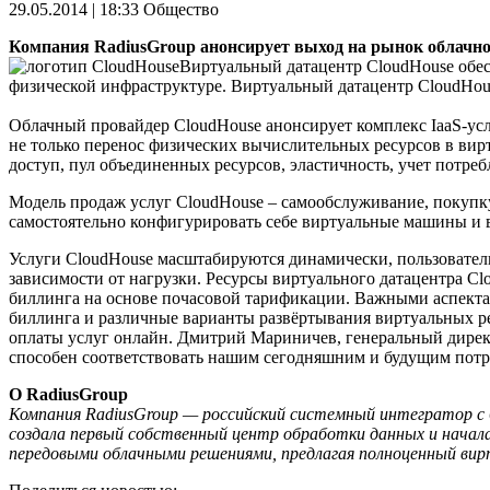
29.05.2014 | 18:33
Общество
Компания RadiusGroup анонсирует выход на рынок облачног
Виртуальный датацентр CloudHouse обес
физической инфраструктуре. Виртуальный датацентр CloudHous
Облачный провайдер CloudHouse анонсирует комплекс IaaS-усл
не только перенос физических вычислительных ресурсов в ви
доступ, пул объединенных ресурсов, эластичность, учет потреб
Модель продаж услуг CloudHouse – самообслуживание, покупку
самостоятельно конфигурировать себе виртуальные машины и 
Услуги CloudHouse масштабируются динамически, пользователь 
зависимости от нагрузки. Ресурсы виртуального датацентра C
биллинга на основе почасовой тарификации. Важными аспекта
биллинга и различные варианты развёртывания виртуальных ре
оплаты услуг онлайн. Дмитрий Мариничев, генеральный директ
способен соответствовать нашим сегодняшним и будущим потре
О RadiusGroup
Компания RadiusGroup — российский системный интегратор с
создала первый собственный центр обработки данных и начала 
передовыми облачными решениями, предлагая полноценный вир