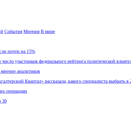
ий
События
Мнения
В мире
сли почти на 15%
 число участников федерального рейтинга политической влияте
 мнение аналитиков
хгалтерский Квартал» рассказала, какого специалиста выбрать в 
ких операциях
о 30