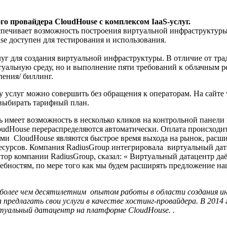
о провайдера CloudHouse с комплексом IaaS-услуг.
печивает возможность построения виртуальной инфраструктуры,
e доступен для тестирования и использования.
уг для создания виртуальной инфраструктуры. В отличие от тра
ртуальную среду, но и выполнение пяти требований к облачным
ления/ биллинг.
 услуг можно совершить без обращения к операторам. На сайте 
выбирать тарифный план.
имеет возможность в несколько кликов на контрольной панели н
loudHouse перераспределяются автоматически. Оплата происход
ми CloudHouse являются быстрое время выхода на рынок, расш
сурсов. Компания RadiusGroup интегрировала виртуальный дата
ор компании RadiusGroup, сказал: « Виртуальный датацентр даёт
бностям, по мере того как мы будем расширять предложение на
 более чем десятилетним опытом работы в области создания и
предлагать свои услуги в качестве хостинг-провайдера. В 2014
туальный датацентр на платформе CloudHouse. .