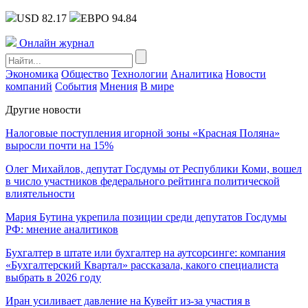
USD 82.17
ЕВРО 94.84
Онлайн журнал
Экономика
Общество
Технологии
Аналитика
Новости
компаний
События
Мнения
В мире
Другие новости
Налоговые поступления игорной зоны «Красная Поляна»
выросли почти на 15%
Олег Михайлов, депутат Госдумы от Республики Коми, вошел
в число участников федерального рейтинга политической
влиятельности
Мария Бутина укрепила позиции среди депутатов Госдумы
РФ: мнение аналитиков
Бухгалтер в штате или бухгалтер на аутсорсинге: компания
«Бухгалтерский Квартал» рассказала, какого специалиста
выбрать в 2026 году
Иран усиливает давление на Кувейт из-за участия в